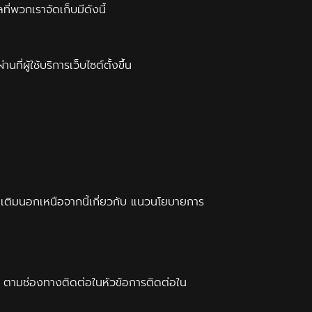
ล
ที่
พวกเรา
จัดเก็บ
มีดัง
นี้
นที่ผู้ใช้บริการเว็บไซต์ตั้งขึ้น
่มเติมนอกเหนือจากนี้
เกี่ยวกับ
แนวนโยบาย
การ
ได้ ตามช่องทางติดต่อในหัวข้อการติดต่อใน