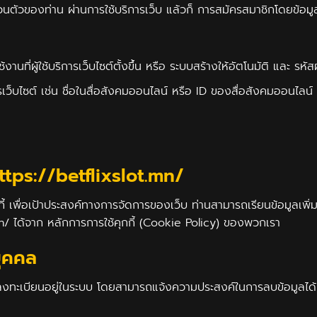
วนตัว
ของ
ท่าน
ผ่าน
การใช้
บริการ
เว็บ
แล้วก็
การ
สมัครสมาชิก
โดย
ข้อมู
ช้งานที่ผู้ใช้บริการเว็บไซต์ตั้งขึ้น หรือ ระบบสร้างให้อัตโนมัติ และ รหัสผ่า
รเว็บไซต์ เช่น ชื่อในสื่อสังคมออนไลน์ หรือ ID ของสื่อสังคมออนไลน์
https://betflixslot.mn/
ี้
เพื่อ
เป้าประสงค์
ทางการ
จัดการ
ของ
เว็บ
ท่าน
สามารถ
เรียน
ข้อมูลเพิ
mn/
ได้
จาก
หลักการ
การใช้
คุกกี้
(Cookie Policy)
ของ
พวกเรา
บุคคล
มูล ที่ลงทะเบียนอยู่ในระบบ โดยสามารถแจ้งความประสงค์ในการลบข้อมูล