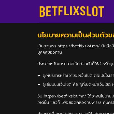
ข้าม
ไป
ยัง
เนื้อหา
นโยบายความเป็นส่วนตัวขอ
เว็บ
ของ
เรา
https://betflixslot.mn/
นับถือ
ส
บุคคล
ของ
ท่าน
ประกาศ
หลักการ
ความเป็นส่วนตัว
นี้
ใช้
สำหรับ
บุ
ผู้ให้บริการหรือเจ้าของเว็บไซต์ ต่อไปนี้จะเ
ผู้เยี่ยมชมเว็บไซต์ คือ ผู้ที่เปิดหน้าเว็บไ
ว็บ
https://betflixslot.mn/
ได้
วางนโยบาย
เ
ให้
ดีขึ้น
แล้วก็
เพื่อ
สอดคล้องกับ
พ.ร.บ.
คุ้มค