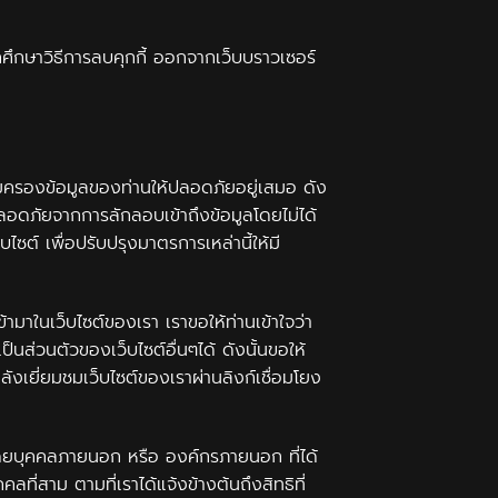
ารถศึกษาวิธีการลบคุกกี้ ออกจากเว็บบราวเซอร์
ุ้มครองข้อมูลของท่านให้ปลอดภัยอยู่เสมอ ดัง
ปลอดภัยจากการลักลอบเข้าถึงข้อมูลโดยไม่ได้
ซต์ เพื่อปรับปรุงมาตรการเหล่านี้ให้มี
ข้ามาในเว็บไซต์ของเรา เราขอให้ท่านเข้าใจว่า
็นส่วนตัวของเว็บไซต์อื่นๆได้ ดังนั้นขอให้
ังเยี่ยมชมเว็บไซต์ของเราผ่านลิงก์เชื่อมโยง
วโดยบุคคลภายนอก หรือ องค์กรภายนอก ที่ได้
ที่สาม ตามที่เราได้แจ้งข้างต้นถึงสิทธิที่