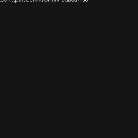
เว็บ
https://betflixslot.mn/
ยึดมั่น
สำหรับ