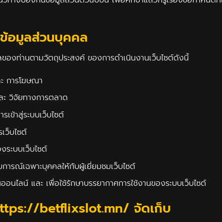
นวทาง
ป้องกัน
ข้อมูล
ส่วนตัว
ฉบับ
นี้
เพื่อ
ศึกษา
แล้วก็
รู้เรื่อง
ข้อกำหนด
ที่
ข้อมูลส่วนบุคคล
คลของท่านตามวัตถุประสงค์ ของการดำเนินงานเว็บไซต์ดังนี้
และ การโฆษณา
์ และ วิจัยทางการตลาด
ารเข้าสู่ระบบเว็บไซต์
รเว็บไซต์
งระบบเว็บไซต์
ารณ์เฉพาะบุคคลใหักับผู้เยี่ยมชมเว็บไซต์
ชนออนไลน์ และ เพื่อใช้รักษาบรรยากาศการใช้งานของระบบเว็บไซต์
https://betflixslot.mn/ จัดเก็บ