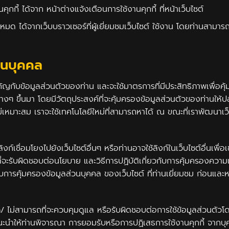
คุกกี้ ได้จาก หน้าต่างแจ้งเตือนการใช้งานคุกกี้ ที่หน้าเว็บไซต์
ั้งหมด ได้จากเว็บบราวเซอร์ที่ผู้เยี่ยมชมเว็บไซต์ ใช้งาน โดยท่านสาม
วนบุคคล
คัญกับข้อมูลส่วนตัวของท่าน และจะใช้มาตรการที่มีประสิทธิภาพเพื่อค
างๆ ขึ้นมา โดยมีวัตถุประสงค์ที่จะคุ้มครองข้อมูลส่วนตัวของท่านให้
เหมาะสม เราจะใช้เทคโนโลยีใหม่ที่สามารถหาได้ ณ ขณะที่เราพัฒนาเว็บไ
ก์เชื่อมโยงไปยังเว็บไซต์อื่นๆ หรือท่านอาจใช้ลิงก์ในเว็บไซต์อื่นเพื่อเ
่จะรับผิดชอบต่อนโยบาย และวิธีการปฏิบัติเกี่ยวกับการคุ้มครองความเป
การคุ้มครองข้อมูลส่วนบุคคล ของเว็บไซต์ ที่ท่านเยี่ยมชม ก่อนและหล
mn/ ไม่สามารถที่จะควบคุมดูแล หรือรับผิดชอบต่อการใช้ข้อมูลส่วนตั
นะนำให้ท่านพิจารณา การยอมรับหรือการปฏิเสธการใช้งานคุกกี้ จากบุคคล