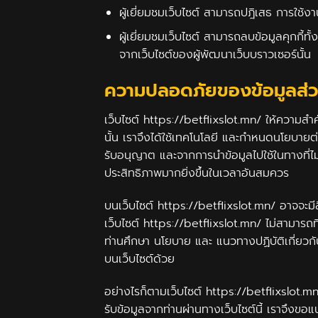
ผู้เยี่ยมชมเว็บไซต์ สามารถปฎิเสธ การใช้งาน
ผู้เยี่ยมชมเว็บไซต์ สามารถลบข้อมูลคุกกี้ท
จากเว็บไซต์ของผู้พัฒนาเว็บบราวเซอร์นั้น
ความปลอดภัยของข้อมูลส่
เว็บไซต์ https://betflixslot.mn/ ให้ความสำ
นั้น เราจึงได้ใช้เทคโนโลยี และกำหนดนโยบายต่
รับอนุญาต และจากการนำข้อมูลไปใช้ในทางที่ไม่
ประสิทธิภาพมากยิ่งขึ้นในเวลาอันสมควร
บนเว็บไซต์ https://betflixslot.mn/ อาจจะมีลิง
เว็บไซต์ https://betflixslot.mn/ ไม่สามารถที
ท่านศึกษา นโยบาย และ แนวทางปฏิบัติเกี่ยวกับ
บนเว็บไซต์ด้วย
อย่างไรก็ตามเว็บไซต์ https://betflixslot.
รับข้อมูลจากท่านผ่านทางเว็บไซต์นี้ เราจึงขอแ