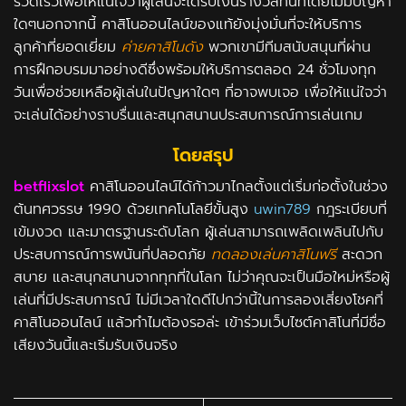
รวดเร็วเพื่อให้แน่ใจว่าผู้เล่นจะได้รับเงินรางวัลทันทีโดยไม่มีปัญหา
ใดๆนอกจากนี้ คาสิโนออนไลน์ของแท้ยังมุ่งมั่นที่จะให้บริการ
ลูกค้าที่ยอดเยี่ยม
ค่ายคาสิโนดัง
พวกเขามีทีมสนับสนุนที่ผ่าน
การฝึกอบรมมาอย่างดีซึ่งพร้อมให้บริการตลอด 24 ชั่วโมงทุก
วันเพื่อช่วยเหลือผู้เล่นในปัญหาใดๆ ที่อาจพบเจอ เพื่อให้แน่ใจว่า
จะเล่นได้อย่างราบรื่นและสนุกสนานประสบการณ์การเล่นเกม
โดยสรุป
betflixslot
คาสิโนออนไลน์ได้ก้าวมาไกลตั้งแต่เริ่มก่อตั้งในช่วง
ต้นทศวรรษ 1990 ด้วยเทคโนโลยีขั้นสูง
uwin789
กฎระเบียบที่
เข้มงวด และมาตรฐานระดับโลก ผู้เล่นสามารถเพลิดเพลินไปกับ
ประสบการณ์การพนันที่ปลอดภัย
ทดลองเล่นคาสิโนฟรี
สะดวก
สบาย และสนุกสนานจากทุกที่ในโลก ไม่ว่าคุณจะเป็นมือใหม่หรือผู้
เล่นที่มีประสบการณ์ ไม่มีเวลาใดดีไปกว่านี้ในการลองเสี่ยงโชคที่
คาสิโนออนไลน์ แล้วทำไมต้องรอล่ะ เข้าร่วมเว็บไซต์คาสิโนที่มีชื่อ
เสียงวันนี้และเริ่มรับเงินจริง