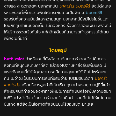
ง่ายและสะดวกสุดๆ นอกจากนั้น
บาคาร่าระบบออโต้
ยังมีดีลเลอ
ร์สาวสวยที่เพิ่มความฟินให้การเล่นเกมเป็นพิเศษ
boom88
รองรับทั้งความมันส์และความสนุก นอกจากนี้ยังมีโปรโมชั่นและ
โบนัสที่คุ้มค่าแบบจัดเต็ม ไม่ต้องห่วงเรื่องการถอนเงิน เพราะที่นี่
ให้บริการรวดเร็วทันใจ แค่คลิกเดียวก็สามารถทำธุรกรรมได้เลย
เพียงไม่กี่นาที
โดยสรุป
betflixslot
สำหรับคนที่ยังลังเล เว็บบาคาร่าออนไลน์คือการ
ลงทุนที่สนุกและคุ้มค่าที่สุด ไม่ต้องไปตามหาสิ่งอื่นเพิ่มแล้ว นี่
แหละคือเกมที่ทำให้คุณสามารถมีความสุขและได้เงินไปพร้อมๆ
กัน ไม่ว่าจะเป็นระบบการเล่นที่แสนง่าย โปรโมชั่นเด็ดๆ
บาคาร่า
แจกโบนัส
หรือบริการลูกค้าที่เป็นเริ่ด ทุกอย่างรอคุณอยู่ที่นี่แล้ว
สำหรับคนที่กำลังมองหาทางใหม่ในการทำเงินหรือเพิ่มความสนุก
ในชีวิตประจำวัน เว็บบาคาร่าออนไลน์คือคำตอบที่ไม่ได้ให้แค่ความ
บันเทิง แต่ยังเป็นโอกาสทำเงินแบบไร้ขอบเขต มาเลย