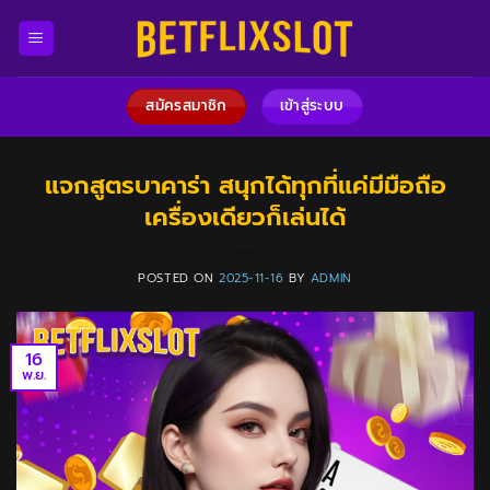
ข้าม
ไป
ยัง
เนื้อหา
สมัครสมาชิก
เข้าสู่ระบบ
แจกสูตรบาคาร่า สนุกได้ทุกที่แค่มีมือถือ
เครื่องเดียวก็เล่นได้
POSTED ON
2025-11-16
BY
ADMIN
16
พ.ย.