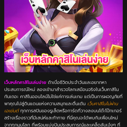
เว็บหลักคาสิโนเล่นง่าย
ถ้าเบื่อชีวิตประจำวันและอยากหา
ประสบการณ์ใหม่ ลองเข้ามาสำรวจโลกเสมือนจริงในเว็บคาสิโน
กันเถอะ คาสิโนออนไลน์ไม่ใช่แค่การเล่นเกม แต่เป็นการผจญภัยที่
พาคุณไปสู่ดินแดนแห่งความสนุกและตื่นเต้น
เว็บคาสิโนไม่ผ่าน
เอเย่นต์
ทุกการสปินของรูเล็ตหรือการ์ดที่วางลงบนโต๊ะโป๊กเกอร์
สร้างเรื่องราวที่มีเสน่ห์และท้าทาย ที่นี่คุณจะได้พบกับเพื่อนใหม่
จากทุกมุมโลก ที่พร้อมแบ่งปันประสบการณ์และเคล็ดลับเจ๋งๆ ที่