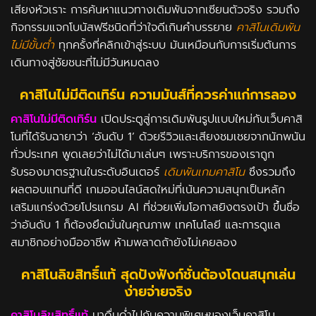
เสียงหัวเราะ การค้นหาแนวทางเดิมพันจากเซียนตัวจริง รวมถึง
กิจกรรมแจกโบนัสฟรีชนิดที่ว่าใจดีเกินคำบรรยาย
คาสิโนเดิมพัน
ไม่มีขั้นต่ำ
ทุกครั้งที่คลิกเข้าสู่ระบบ มันเหมือนกับการเริ่มต้นการ
เดินทางสู่ชัยชนะที่ไม่มีวันหมดลง
คาสิโนไม่มีติดเทิร์น
ความมันส์ที่ควรค่าแก่การลอง
คาสิโนไม่มีติดเทิร์น
เปิดประตูสู่การเดิมพันรูปแบบใหม่กับเว็บคาสิ
โนที่ได้รับฉายาว่า ‘อันดับ 1’ ด้วยรีวิวและเสียงชมเชยจากนักพนัน
ทั่วประเทศ พูดเลยว่าไม่ได้มาเล่นๆ เพราะบริการของเราถูก
รับรองมาตรฐานในระดับอินเตอร์
เดิมพันเกมคาสิโน
ซึงรวมถึง
ผลตอบแทนที่ดี เกมออนไลน์สดใหม่ที่เน้นความสนุกเป็นหลัก
เสริมแกร่งด้วยโปรแกรม AI ที่ช่วยเพิ่มโอกาสยิงตรงเป้า ขึ้นชื่อ
ว่าอันดับ 1 ก็ต้องยึดมั่นในคุณภาพ เทคโนโลยี และการดูแล
สมาชิกอย่างมืออาชีพ ห้ามพลาดถ้ายังไม่เคยลอง
คาสิโนลิขสิทธิ์แท้
สุดปังฟังก์ชั่นต้องโดนสนุกเล่น
ง่ายจ่ายจริง
คาสิโนลิขสิทธิ์แท้
มาดื่มด่ำไปกับความพิเศษของเว็บคาสิโน