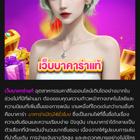
เว็บบาคาร่าแท้
อุตสาหกรรมคาสิโนออนไลน์เติบโตอย่างมากใน
ช่วงไม่กี่ปีที่ผ่านมา ต้องขอบคุณความก้าวหน้าทางเทคโนโลยีและ
ความนิยมที่เพิ่มขึ้นของการพนัน เกมหนึ่งที่โดดเด่นกว่าเกมอื่นๆ
คือบาคาร่า
บาคาร่าเปิด24ชั่วโมง
ซึ่งเป็นเกมไพ่ที่ขึ้นชื่อในเรื่อง
ความซับซ้อนและความเรียบง่าย ปัจจุบัน เกมบาคาร่าได้กลายเป็น
ตัวเลือกที่นักพนันจำนวนมากชื่นชอบ เนื่องจากให้รูปแบบการเล่น
ที่น่าตื่นเต้น การจ่ายเงินรางวัลสูง และสะดวกสบายอย่างไม่มีใคร