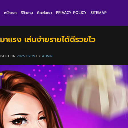
หน้าแรก
รีวิวเกม
ติดต่อเรา
PRIVACY POLICY
SITEMAP
มาแรง เล่นง่ายรายได้ดีรวยไว
OSTED ON
2025-02-15
BY
ADMIN