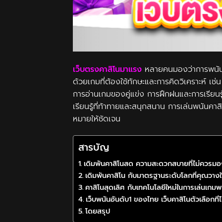
เว็บตรงคาสิโนมาแรง
หลายคนมองว่าการพนันเป็
ด้วยเกมที่ต้องใช้ทักษะและการคิดวิเคราะห์ เช่
การอ่านเกมของคู่แข่ง การฝึกฝนและการเรียนร
เรียนรู้ที่ท้าทายและสนุกสนาน การเล่นพนันคาสิโ
หมายให้ชัดเจน
สารบัญ
เดิมพันคาสิโนสด ความสะดวกสบายที่ไม่ควรมอ
เดิมพันคาสิโน กับมาตรฐานระดับโลกที่คุณวางใจเ
คาสิโนสุดเลิศ กับเทคโนโลยีใหม่ในการเล่นเกม
เว็บพนันอันดับ1 ของไทย เว็บคาสิโนตัวเลือกที
โดยสรุป