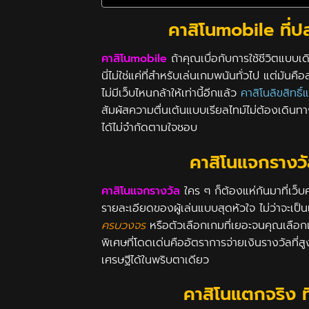
คาสิโนmobile
ที่
คาสิโนmobile
ถ้าคุณเบื่อกับการใช้ชีวิตแบบเ
นี่ไม่ใช่แค่ที่สำหรับเล่นเกมพนันทั่วไป แต่มัน
ไม่มีเว็บไหนกล้าให้เท่านี้อีกแล้ว
คาสิโนลิขสิทธิ์แ
สัมผัสความตื่นเต้นแบบเรียลไทม์ไม่ต้องเดินทาง
ได้ไม่จำกัดตามใจชอบ
คาสิโนแจกรางว
คาสิโนแจกรางวัล
ใคร ๆ ก็ต้องแห่กันมาที่เว็บ
รายละเอียดของผู้เล่นแบบสุดหัวใจ ไม่ว่าจะเป็น
ครบวงจร
หรือตัวเลือกเกมที่เยอะจนคุณเลือก
พิเศษที่โดดเด่นคืออัตราการจ่ายเงินรางวัลที่ส
เศรษฐีได้ในพริบตาเดียว
คาสิโนแตกจริง