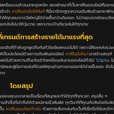
กโบนัสหรือระบบช้าจนน่าหงุดหงิด ลองย้ายมาที่เว็บคาสิโนออนไลน์ที่ออก
นดีกว่า
คาสิโนเข้าถึงได้ทันที
ที่นี่เราฉีกกฎทุกความเดิมพันด้วยกราฟิก
ทำให้คุณชนะรางวัลใหญ่ได้ง่ายขึ้นกว่าเดิมเยอะ ไม่ว่าคุณจะถนัดแนวไ
โยกเงินไปมาให้วุ่นวาย เพราะกระเป๋าเดียวเล่นได้ทุกเกม
ที่เทรนด์การสร้างรายได้มาแรงที่สุด
นยอดฮิตที่กำลังถูกพูดถึงกันทั่วโซเชียลคงจะไม่ได้ เพราะนี่คือแหล่งรวม
ให้เป็นประโยชน์ด้วยการเดิมพันออนไลน์
คาสิโนมือใหม่
เราสร้างสรรค์
แฝงไปด้วยความตื่นเต้นเร้าใจเหมือนเล่นเกมออนไลน์ทั่วไป
123plus
ไม
ิคและคู่มือการเล่นที่ช่วยให้คุณอ่านทางเกมออกได้ง่ายขึ้นเยอะ ยิ่งไ
มาก
โดยสรุป
ิมของคุณจะกลายเป็นเรื่องที่สนุกและทำได้ทุกที่ทุกเวลา สรุปสั้น ๆ
สำเร็จที่เข้าถึงได้ด้วยปลายนิ้วสัมผัส ทุกวินาทีที่คุณตัดสินใจเดิมพั
ขึ้น
คาสิโนออนไลน์ทำเงิน
ด้วยการเลือกเล่นกับเว็บที่เชื่อถือได้และมีก