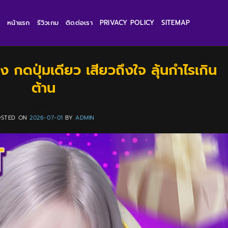
หน้าแรก
รีวิวเกม
ติดต่อเรา
PRIVACY POLICY
SITEMAP
ง กดปุ่มเดียว เสียวถึงใจ ลุ้นกำไรเกิน
ต้าน
OSTED ON
2026-07-01
BY
ADMIN