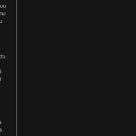
แบบ
เกม
หน
ตัว
่
ป
น
าร