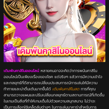
เดิมพันคาสิโนออนไลน์
หลายคนอาจจะคิดว่าการพนันคาสิโน
ออนไลน์เป็นเพียงเรื่องของโชค แต่จริงๆ แล้วการมีความเข้าใจ
และกลยุทธ์ที่ดีสามารถเปลี่ยนประสบการณ์การเล่นให้มีความ
ท้าทายและน่าตื่นเต้นมากขึ้นได้
เดิมพันคาสิโนสด
การที่คุณ
สามารถวางแผนและปรับเปลี่ยนกลยุทธ์ตามสถานการณ์ที่เกิดขึ้น
ในเกมเป็นสิ่งที่ทำให้เกมเต็มไปด้วยความสนุกสนาน ไม่ว่าจะ
เป็นการเลือกใช้เคล็ดลับต่างๆ ในการเล่นบาคาร่าสำหรับการ