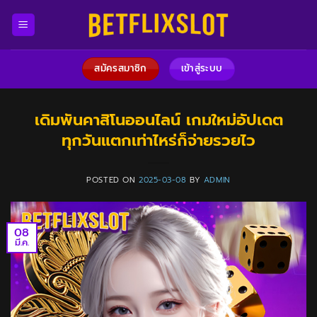
ข้าม
ไป
ยัง
เนื้อหา
สมัครสมาชิก
เข้าสู่ระบบ
เดิมพันคาสิโนออนไลน์ เกมใหม่อัปเดต
ทุกวันแตกเท่าไหร่ก็จ่ายรวยไว
POSTED ON
2025-03-08
BY
ADMIN
08
มี.ค.