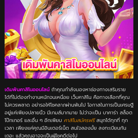
เดิมพันคาสิโนออนไลน์
ถ้าคุณกำลังมองหาช่องทางเสริมราย
ได้ที่ไม่ต้องทำงานหนักจนเหนื่อย เว็บคาสิโน คือทางเลือกที่คุณ
ไม่ควรพลาด อย่ารอให้โชคลาภผ่านพ้นไป โอกาสในการเป็นเศรษฐี
อยู่แค่เพียงปลายนิ้ว มีเกมส์มากมาย ไม่ว่าจะเป็น บาคาร่า สล็อต
โป๊กเกอร์ และอื่น ๆ อีกเพียบ
คาสิโนสมัครฟรี
สนุกได้ทุกที่ ทุก
เวลา เพียงแค่คุณมีอินเตอร์เน็ต สนใจลองมั้ย ลงทะเบียนกัน
เถอะ แล้วคุณอาจจะเป็นผู้โชคดีต่อไป