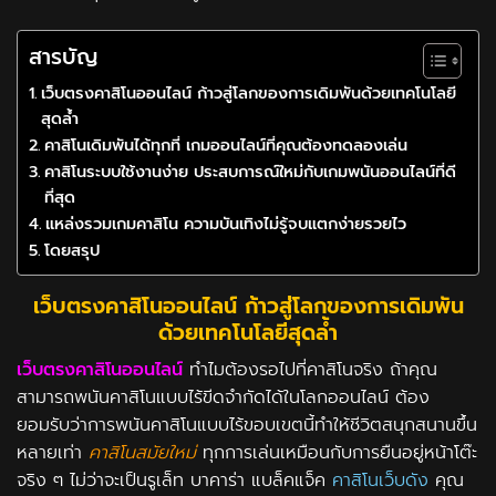
สารบัญ
เว็บตรงคาสิโนออนไลน์ ก้าวสู่โลกของการเดิมพันด้วยเทคโนโลยี
สุดล้ำ
คาสิโนเดิมพันได้ทุกที่ เกมออนไลน์ที่คุณต้องทดลองเล่น
คาสิโนระบบใช้งานง่าย ประสบการณ์ใหม่กับเกมพนันออนไลน์ที่ดี
ที่สุด
แหล่งรวมเกมคาสิโน ความบันเทิงไม่รู้จบแตกง่ายรวยไว
โดยสรุป
เว็บตรงคาสิโนออนไลน์ ก้าวสู่โลกของการเดิมพัน
ด้วยเทคโนโลยีสุดล้ำ
เว็บตรงคาสิโนออนไลน์
ทำไมต้องรอไปที่คาสิโนจริง ถ้าคุณ
สามารถพนันคาสิโนแบบไร้ขีดจำกัดได้ในโลกออนไลน์ ต้อง
ยอมรับว่าการพนันคาสิโนแบบไร้ขอบเขตนี้ทำให้ชีวิตสนุกสนานขึ้น
หลายเท่า
คาสิโนสมัยใหม่
ทุกการเล่นเหมือนกับการยืนอยู่หน้าโต๊ะ
จริง ๆ ไม่ว่าจะเป็นรูเล็ท บาคาร่า แบล็คแจ็ค
คาสิโนเว็บดัง
คุณ