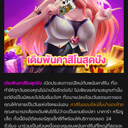
เดิมพันคาสิโนสุดปัง
เปิดประสบการณ์ใหม่กับพนันคาสิโน ที่จะ
ทำให้ทุกวันของคุณไม่น่าเบื่ออีกต่อไป ไม่เพียงแค่เกมสนุกเท่านั้น
แต่ยังมีโบนัสและโปรโมชั่นเจ๋งๆ ที่จะมาแปลงโฉมวันธรรมดาของ
คุณให้กลายเป็นวันแห่งโชคแน่นอน
คาสิโนออนไลน์ชั้นนำของไทย
คุณสามารถเลือกเดิมพันได้ไม่ว่าจะเป็นเกมยิงปลา บาคาร่า หรือรู
เล็ต ทั้งนี้ยังมีดีลเลอร์สุดเซ็กซี่ที่พร้อมให้บริการตลอด 24
ชั่วโมง มาร่วมเป็นส่วนหนึ่งของชุมชนพนันคาสิโนที่ใหญ่ที่สุดและ