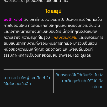
ลองแล้วชีวิตคุณจะมีสีสันขึ้นแบบไม่น่าเชื่อ
โดยสรุป
betflixslot
ถึงเวลาที่คุณจะต้องมาเปิดประสบการณ์ใหม่กับเว็บ
คาสิโนออนไลน์ ที่ไม่ได้มีแค่เกมให้คุณเล่น แต่ยังมีความตื่นเต้น
และโอกาสในการทำเงินที่ไม่เหมือนใคร นี่คือที่ที่คุณจะได้สัมผัส
ความเร้าใจ ความสนุกที่ไม่รู้จบ
แหล่งรวมคาสิโน
และยังได้รับการ
สนับสนุนจากทีมงานที่พร้อมให้บริการทุกเมื่อ มาร่วมเป็นส่วน
หนึ่งของความมันส์ที่คุณจะต้องติดใจ และเพื่อเปลี่ยนวันที่
ธรรมดาให้กลายเป็นวันที่ยอดเยี่ยม ถ้าพร้อมแล้ว ลุยเลย
เว็บตรงคาสิโนได้เงินจริง โบนัส
บาคาร่าค่ายใหญ่ เกมฮิตเข้าไว
มาเต็มทุกวันเล่นได้ไม่มีเบื่อ
ให้เล่นก่อนเว็บอื่น
แน่นอน