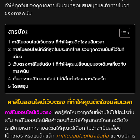
ทำให้ทุกวันของคุณกลายเป็นวันที่สุดแสนสนุกและท้าทายในวิถี
ของการพนัน
สารบัญ
คาสิโนออนไลน์เว็บตรง ที่ทำให้คุณติดใจจนลืมเวลา
คาสิโนออนไลน์ที่ดีที่สุดในประเทศไทย รวมทุกความมันส์ไว้ในที่
เดียว
เว็บตรงคาสิโนอันดับ 1 ที่ทำให้คุณเปลี่ยนมุมมองเดิมๆเกี่ยวกับ
การพนัน
เว็บตรงคาสิโนออนไลน์ ไม่มีขั้นต่ำต้องลองสักครั้ง
โดยสรุป
คาสิโนออนไลน์เว็บตรง
ที่ทำให้คุณติดใจจนลืมเวลา
คาสิโนออนไลน์เว็บตรง
เคยรู้สึกไหมว่าทุกวันที่ผ่านไปไม่มีอะไรตื่น
เต้น คาสิโนออนไลน์คือคำตอบที่จะทำให้คุณหลงใหลและติดใจ
เรามีเกมหลากหลายสไตล์ให้คุณได้เลือก ไม่ว่าจะเป็นสล็อต
โป๊กเกอร์ หรือแบล็คแจ็ค
คาสิโนออนไลน์ที่น่าเชื่อถือ
และยังมีการ