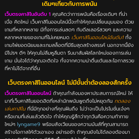
เดิมๆเกี่ยวกับการพนัน
เว็บตรงคาสิโนอันดับ 1
คุณคิดว่าการพนันคือเรื่องเดิมๆ ที่น่า
เบื่อ คิดใหม่ เว็บคาสิโนออนไลน์นี้จะทำให้คุณเปลี่ยนมุมมอง ด้วย
เกมที่หลากหลาย มีทั้งการเล่นสดๆ กับดีลเลอร์สวยๆ และความ
หลากหลายของเกมที่ไม่เคยหมด
เว็บคาสิโนออนไลน์อันดับ1
ทั้ง
เกมไพ่ยอดนิยมและเกมสล็อตที่มีธีมสุดสร้างสรรค์ นอกจากนี้ยัง
มีโปรฯ ดีๆ ให้คุณไม่ลืมหูลืมตา รีบมาสัมผัสโลกใหม่ของการเล่น
เกม มั่นใจได้ว่าคุณจะติดใจ ทั้งจากความน่าตื่นเต้นและโอกาสรวย
ที่หาไม่ได้จากที่อื่น
เว็บตรงคาสิโนออนไลน์
ไม่มีขั้นต่ำต้องลองสักครั้ง
เว็บตรงคาสิโนออนไลน์
ถ้าคุณกำลังมองหาประสบการณ์ใหม่ ให้
มาที่เว็บคาสิโนยอดฮิตที่เหล่านักพนันพูดถึงไม่หยุดกัน
ทดลอง
เล่นคาสิโน
ที่นี่มีทุกอย่างที่คุณฝันถึง ไม่ว่าจะเป็นโปรโมชั่นเจ๋งๆ
หรือเกมที่เล่นแล้วติดใจ ทำให้คุณรู้สึกว่าทุกวันคือความท้าทาย
ใหม่ๆ
lyngame9
พร้อมสังเวียนของความมันส์ที่คุณสามารถ
สร้างโอกาสให้ตัวเอาเอง อย่ารอช้า ถ้าคุณยังไม่ได้ลองต้องมา