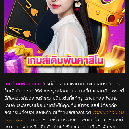
เกมส์เดิมพันคาสิโน
ใครที่กำลังมองหาทางลัดแบบสับๆ ในการ
ปั้นเงินในกระเป๋าให้พุ่งกระฉูดต้องมามุงทางนี้ด่วนเลยจ้า เพราะที่
นี่คือสวรรค์ของคนรักความตื่นเต้นที่แท้ทรู เราขนกองทัพเกม
เดิมพันระดับพรีเมียมมาเสิร์ฟให้คุณถึงหน้าจอแบบไม่ต้องถ่อ
สังขารไปถึงปอยเปตหรือมาเก๊าให้เสียเวลาชีวิต
คาสิโนติดอันดับ
ยอดนิยม
ทุกการกดสปินหรือการวางเดิมพันมันคือโอกาสทองที่
คุณสามารถเนรมิตเงินก้อนโตได้เพียงแค่ปลายนิ้วสัมผัส ระบบ