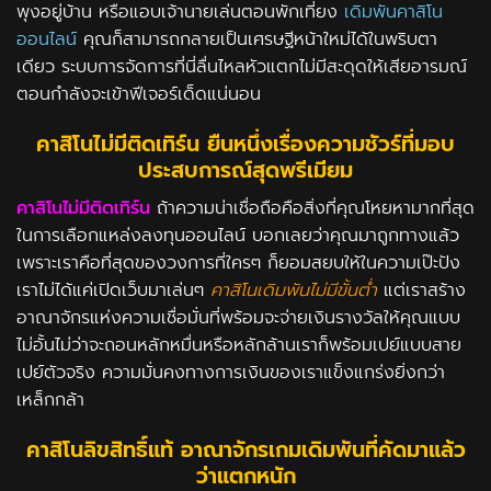
พุงอยู่บ้าน หรือแอบเจ้านายเล่นตอนพักเที่ยง
เดิมพันคาสิโน
ออนไลน์
คุณก็สามารถกลายเป็นเศรษฐีหน้าใหม่ได้ในพริบตา
เดียว ระบบการจัดการที่นี่ลื่นไหลหัวแตกไม่มีสะดุดให้เสียอารมณ์
ตอนกำลังจะเข้าฟีเจอร์เด็ดแน่นอน
คาสิโนไม่มีติดเทิร์น
ยืนหนึ่งเรื่องความชัวร์ที่มอบ
ประสบการณ์สุดพรีเมียม
คาสิโนไม่มีติดเทิร์น
ถ้าความน่าเชื่อถือคือสิ่งที่คุณโหยหามากที่สุด
ในการเลือกแหล่งลงทุนออนไลน์ บอกเลยว่าคุณมาถูกทางแล้ว
เพราะเราคือที่สุดของวงการที่ใครๆ ก็ยอมสยบให้ในความเป๊ะปัง
เราไม่ได้แค่เปิดเว็บมาเล่นๆ
คาสิโนเดิมพันไม่มีขั้นต่ำ
แต่เราสร้าง
อาณาจักรแห่งความเชื่อมั่นที่พร้อมจะจ่ายเงินรางวัลให้คุณแบบ
ไม่อั้นไม่ว่าจะถอนหลักหมื่นหรือหลักล้านเราก็พร้อมเปย์แบบสาย
เปย์ตัวจริง ความมั่นคงทางการเงินของเราแข็งแกร่งยิ่งกว่า
เหล็กกล้า
คาสิโนลิขสิทธิ์แท้
อาณาจักรเกมเดิมพันที่คัดมาแล้ว
ว่าแตกหนัก