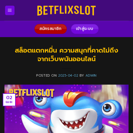
ข้าม
ไป
ยัง
เนื้อหา
สมัครสมาชิก
เข้าสู่ระบบ
สล็อตแตกหมื่น ความสนุกที่คาดไม่ถึง
จากเว็บพนันออนไลน์
POSTED ON
2025-04-02
BY
ADMIN
02
เม.ย.