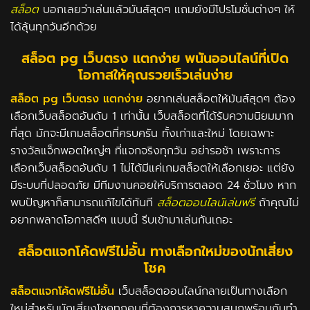
สล็อต
บอกเลยว่าเล่นแล้วมันส์สุดๆ แถมยังมีโปรโมชั่นต่างๆ ให้
ได้ลุ้นทุกวันอีกด้วย
สล็อต pg เว็บตรง แตกง่าย
พนันออนไลน์ที่เปิด
โอกาสให้คุณรวยเร็วเล่นง่าย
สล็อต pg เว็บตรง แตกง่าย
อยากเล่นสล็อตให้มันส์สุดๆ ต้อง
เลือกเว็บสล็อตอันดับ 1 เท่านั้น เว็บสล็อตที่ได้รับความนิยมมาก
ที่สุด มักจะมีเกมสล็อตที่ครบครัน ทั้งเก่าและใหม่ โดยเฉพาะ
รางวัลแจ็กพอตใหญ่ๆ ที่แจกจริงทุกวัน อย่ารอช้า เพราะการ
เลือกเว็บสล็อตอันดับ 1 ไม่ได้มีแค่เกมสล็อตให้เลือกเยอะ แต่ยัง
มีระบบที่ปลอดภัย มีทีมงานคอยให้บริการตลอด 24 ชั่วโมง หาก
พบปัญหาก็สามารถแก้ไขได้ทันที
สล็อตออนไลน์เล่นฟรี
ถ้าคุณไม่
อยากพลาดโอกาสดีๆ แบบนี้ รีบเข้ามาเล่นกันเถอะ
สล็อตแจกโค้ดฟรีไม่อั้น
ทางเลือกใหม่ของนักเสี่ยง
โชค
สล็อตแจกโค้ดฟรีไม่อั้น
เว็บสล็อตออนไลน์กลายเป็นทางเลือก
ใหม่สำหรับนักเสี่ยงโชคทุกคนที่ต้องการหาความสนุกพร้อมกับทำ