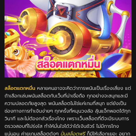
สล็อตแตกหมื่น
หลายคนอาจจะคิดว่าการพนันเป็นเรื่องเสี่ยง แต่
ถ้าเลือกเล่นพนันสล็อตกับเว็บที่น่าเชื่อถือ ทุกอย่างจะสนุกและมี
ความปลอดภัยสูงสุด พนันสล็อตไม่ใช่แค่เกมที่สนุก แต่ยังเป็น
ช่องทางการทำเงินง่ายๆ ทุกครั้งที่หมุนวงล้อ ลุ้นแจ็กพอตได้ทุก
วินาที และไม่ต้องกลัวเรื่องโกง เพราะเว็บสล็อตที่ดีจะมีระบบการ
ตรวจสอบที่โปร่งใส ทำให้มั่นใจได้ว่าได้เงินชัวร์ ไม่มีการโกง
แน่นอน ค่ายเกมสล็อตดังๆ
ปั่นสล็อตฟรี
ก็มีให้เลือกเยอะ อยาก