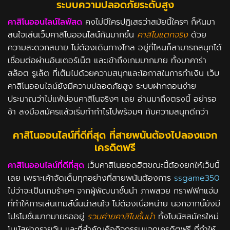
ระบบความปลอดภัยระดับสูง
คาสิโนออนไลน์ไลฟ์สด
คงไม่มีใครปฏิเสธว่าสมัยนี้ใครๆ ก็หันมา
สนใจเล่นเว็บคาสิโนออนไลน์กันมากขึ้น
คาสิโนแตกจริง
ด้วย
ความสะดวกสบาย ไม่ต้องเดินทางไกล อยู่ที่ไหนก็สามารถสนุกได้
เชื่อมต่อผ่านอินเตอร์เน็ต และเข้าถึงเกมมากมาย ทั้งบาคาร่า
สล็อต รูเล็ต ที่เต็มไปด้วยความสนุกและโอกาสในการทำเงิน เว็บ
คาสิโนออนไลน์ยังมีความปลอดภัยสูง ระบบฝากถอนง่าย
ประมาณว่าไม่แพ้บ่อนคาสิโนจริงๆ เลย อ่านมาถึงตรงนี้ อย่ารอ
ช้า ลงมือสมัครแล้วเริ่มทำกำไรไปพร้อมๆ กับความสนุกดีกว่า
คาสิโนออนไลน์ที่ดีที่สุด
ที่สายพนันต้องไปลองแจก
เครดิตฟรี
คาสิโนออนไลน์ที่ดีที่สุด
เว็บคาสิโนยอดฮิตขณะนี้ต้องยกให้เว็บนี้
เลย เพราะเค้าจัดเต็มทุกอย่างที่สายพนันต้องการ
ssgame350
ไม่ว่าจะเป็นเกมร้ายๆ จากผู้พัฒนาชั้นนำ ภาพสวย กราฟฟิกแจ่ม
ที่ทำให้การเล่นเกมส์นั้นน่าสนใจ ไม่ต้องเบื่อหน่าย นอกจากนี้ยังมี
โปรโมชั่นมากมายรออยู่
รวมค่ายคาสิโนชั้นนำ
ทั้งโบนัสสมัครใหม่
โบนัสฝากรายวัน และที่สำคัญคือกิจกรรมแจกเครดิตฟรี ที่ทำให้