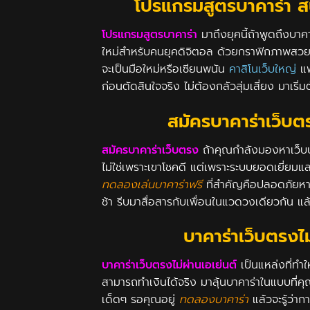
โปรแกรมสูตรบาคาร่า
สน
โปรแกรมสูตรบาคาร่า
มาถึงยุคนี้ถ้าพูดถึงบาค
ใหม่สำหรับคนยุคดิจิตอล ด้วยกราฟิกภาพสวยงา
จะเป็นมือใหม่หรือเซียนพนัน
คาสิโนเว็บใหญ่
แพ
ก่อนตัดสินใจจริง ไม่ต้องกลัวสุ่มเสี่ยง มาเริ่
สมัครบาคาร่าเว็บต
สมัครบาคาร่าเว็บตรง
ถ้าคุณกำลังมองหาเว็บบา
ไม่ใช่เพราะเขาโชคดี แต่เพราะระบบยอดเยี่ยมและ
ทดลองเล่นบาคาร่าฟรี
ที่สำคัญคือปลอดภัยหา
ช้า รีบมาสื่อสารกับเพื่อนในแวดวงเดียวกัน แล้
บาคาร่าเว็บตรงไม
บาคาร่าเว็บตรงไม่ผ่านเอเย่นต์
เป็นแหล่งที่ทำใ
สามารถทำเงินได้จริง มาลุ้นบาคาร่าในแบบที่ค
เด็ดๆ รอคุณอยู่
ทดลองบาคาร่า
แล้วจะรู้ว่า