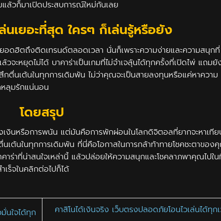
ล้วก็มาเปิดประสบการณ์ใหม่กันเลย
ล่นเยอะที่สุด
ใครๆ ก็เล่นรู้หรือยัง
ายอดฮิตถึงติดเทรนด์ตลอดเวลา นั่นก็เพราะความง่ายและความสนุกที่
แล้วจะหยุดไม่ได้ บาคาร่าเป็นเกมที่ไม่จำเจลุ้นได้ทุกครั้งที่เปิดไพ่ แถมยั
รู้สึกตื่นเต้นในทุกการเดิมพัน ไม่ว่าคุณจะเป็นสายลงทุนหรือแค่หาความ
กหลุมรักแน่นอน
โดยสรุป
รื่องเงินหรือการพนัน แต่มันคือการพักผ่อนในโลกดิจิตอลที่ยากจะหาเทีย
ตื่นเต้นในทุกการเดิมพัน ที่นี่คือโอกาสในการกล้าท้าทายโชคชะตาของค
าร่าที่น่าสนใจเหล่านี้ แล้วปล่อยให้ความสนุกและโชคลาภพาคุณไปใน
เร็จในคลิกต่อไปก็ได้
คาสิโนได้เงินจริง เว็บตรงปลอดภัยโอนไวเล่นได้ทุก
ั่นใจได้ทุก