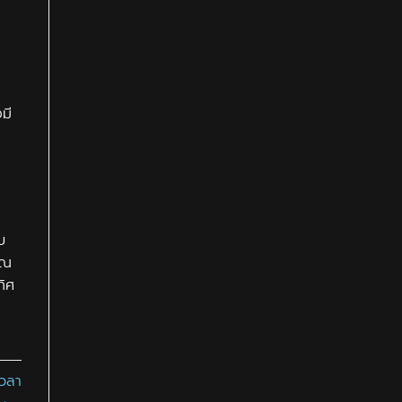
งมี
บ
ุณ
ทิศ
เวลา