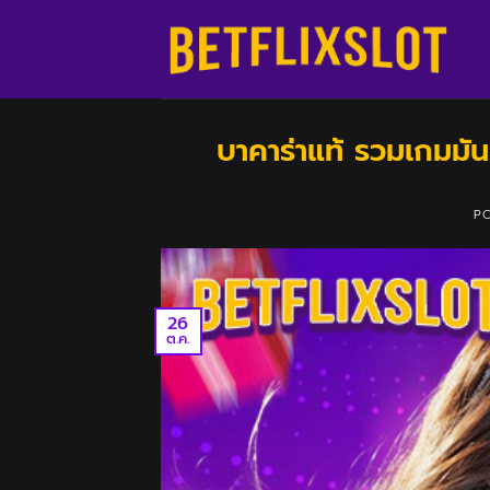
ข้าม
ไป
ยัง
เนื้อหา
บาคาร่าแท้ รวมเกมมัน
P
26
ต.ค.