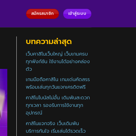
สมัครสมาชิก
เข้าสู่ระบบ
บทความล่าสุด
เว็บคาสิโนเว็บใหญ่ เว็บเกมครบ
ทุกฟังก์ชัน ใช้งานได้อย่างคล่อง
ตัว
เกมมือถือคาสิโน เกมเด่นคัดสรร
พร้อมเล่นทุกวันแจกเครดิตฟรี
คาสิโนโบนัสไม่อั้น เดิมพันสะดวก
ทุกเวลา รองรับการใช้งานทุก
อุปกรณ์
คาสิโนแจกจริง เว็บเดิมพัน
บริการทันใจ เริ่มเล่นได้รวดเร็ว