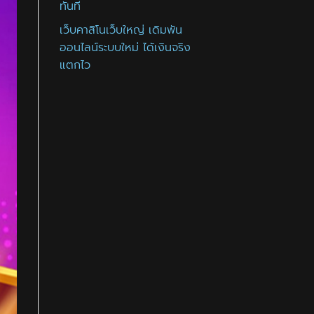
ทันที
เว็บคาสิโนเว็บใหญ่ เดิมพัน
ออนไลน์ระบบใหม่ ได้เงินจริง
แตกไว