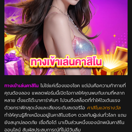
ทางเข้าเล่นคาสิโน
ไม่ใช่แค่เรื่องของโชค แต่มันคือความท้าทายที่
คุณต้องลอง แพลตฟอร์มนี้เปิดโอกาสให้คุณพบกับเกมที่หลาก
หลาย ตั้งแต่โต๊ะบาคาร่าหินๆ ไปจนถึงสล็อตที่ทำให้ใจเต้นแรง
ด้วยกราฟิกสุดเจ๋งและเสียงระดับสเตอริโอ
คาสิโนแจกรางวัล
ทำให้คุณรู้สึกเหมือนอยู่ในคาสิโนจริงๆ ดวลกับผู้เล่นทั่วโลก แถม
ยังสนุกปลอดภัย เชื่อถือได้ มาเป็นส่วนหนึ่งของนักพนันคาสิโน
ออนไลน์ สัมผัสประสบการณ์ที่ไม่มีวันลืม