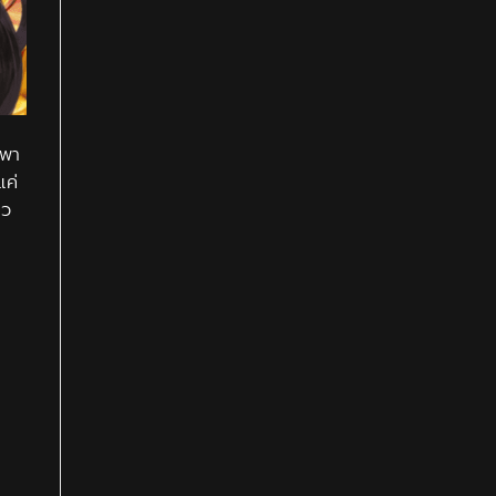
ะพา
แค่
าว