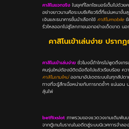
คาสิโนแจกจริง
ในยุคที่โลกไซเบอร์เต็มไปด้วยค
อย่างยาวนานคือระบบซีเคียวริตี้ที่แน่นหนาขั้นส
เงินและธนาคารชั้นนำเลือกใช้
คาสิโนmobile
ข
รั่วไหลออกไปสู่โลกภายนอกอย่างเด็ดขาด นอ
คาสิโนเข้าเล่นง่าย
ปรากฏกา
คาสิโนเข้าเล่นง่าย
ชั่วโมงนี้ถ้าใครไม่พูดถึงเ
คนรุ่นใหม่ต้องมีติดมือถือไปแล้วเรียบร้อย 
คาสิโนเกมใหม่
ออกมาอัปเดตระบบในทุกสัปดา
ทางที่จะรู้สึกเบื่อหน่ายกับการกดซ้ำๆ แน่นอน
ลุ้นไพ่
betflixslot
ภาพรวมของแวดวงเกมเดิมพันบนโลก
จากตู้เกมโบราณในอดีตสู่ระบบนิเวศการจำลองคา