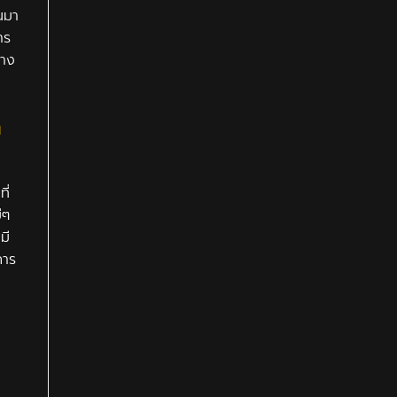
านมา
าร
ทาง
า
ี่
่ๆ
มี
การ