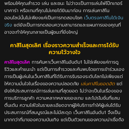
พร้อมให้คุณสำรวจ เล่น และชนะ ไม่ว่าจะเป็นการเล่นไพ่โป๊กเกอร์
บาคาร่า หรือเกมที่คุณไม่เคยได้ยินมาก่อน การเล่นคาสิโน
ออนไลน์นั้นไม่เพียงแค่เป็นการทดสอบโชค
เว็บตรงคาสิโนได้เงิน
จริง
แต่ยังเป็นการทดสอบความสามารถและแผนการของคุณที่
อาจจะทำให้คุณกลายเป็นผู้ชนะที่ยิ่งใหญ่
คาสิโนสุดเลิศ
เรื่องราวความสำเร็จและการได้รับ
ความไว้วางใจ
คาสิโนสุดเลิศ
การค้นหาเว็บคาสิโนอันดับ1 ไม่ใช่เพียงแค่การดู
รีวิวและคำแนะนำ แต่เป็นการสำรวจและค้นพบโดยการเข้าร่วมเอง
การเป็นผู้เล่นในเว็บคาสิโนที่ได้รับการรับรองระดับโลกไม่เพียงแต่
ให้ความมั่นใจในเรื่องของความปลอดภัย
เล่นคาสิโนยอดฮิต
แต่
ยังให้ประสบการณ์การเล่นเกมที่สุดยอด ไม่ว่าจะเป็นในเรื่องของ
การบริการลูกค้า ความหลากหลายของเกม และโปรโมชั่นที่แสน
ตื่นเต้น ความใส่ใจในรายละเอียดจากผู้ให้บริการทำให้ผู้เล่นได้รับ
ประสบการณ์ที่สมบูรณ์และไม่มีสะดุด เว็บคาสิโนอันดับ1 จึงเป็น
มากกว่าที่มาของความบันเทิง แต่เป็นตัวแทนของความน่าเชื่อถือ