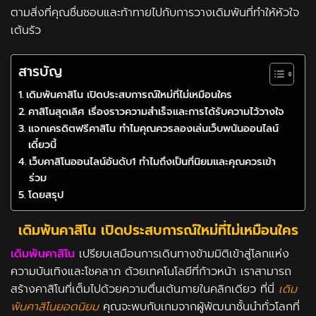
ตามสิ่งที่คุณชื่นชอบและท้าทายไปกับการวางเดิมพันที่ทำให้หัวใจ
เต้นรัว
สารบัญ
เดิมพันคาสิโน เปิดประสบการณ์ใหม่ที่ไม่เหมือนใคร
คาสิโนสุดเลิศ เรื่องราวความสำเร็จและการได้รับความไว้วางใจ
แจกเครดิตฟรีคาสิโน ทำไมคุณควรลองเล่นเว็บพนันออนไลน์
เดี๋ยวนี้
เว็บคาสิโนออนไลน์อันดับ1 ทำไมถึงเป็นที่นิยมและคุณควรเข้า
ร่วม
โดยสรุป
เดิมพันคาสิโน
เปิดประสบการณ์ใหม่ที่ไม่เหมือนใคร
เดิมพันคาสิโน
เปรียบเสมือนการเดินทางข้ามมิติเข้าสู่โลกแห่ง
ความบันเทิงและโชคลาภ ด้วยเทคโนโลยีที่ก้าวหน้า เราสามารถ
สร้างคาสิโนที่เต็มไปด้วยความตื่นเต้นภายในคลิกเดียว ที่นี่
เดิม
พันคาสิโนยอดนิยม
คุณจะพบกับเกมจากผู้พัฒนาชั้นนำทั่วโลกที่