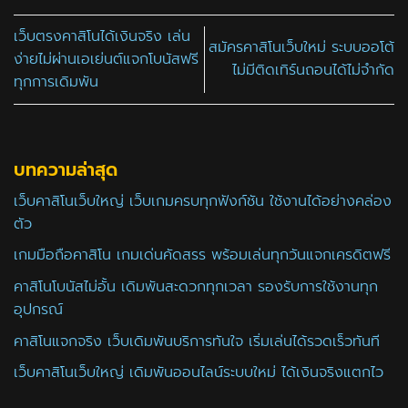
เว็บตรงคาสิโนได้เงินจริง เล่น
สมัครคาสิโนเว็บใหม่ ระบบออโต้
ง่ายไม่ผ่านเอเย่นต์แจกโบนัสฟรี
ไม่มีติดเทิร์นถอนได้ไม่จำกัด
ทุกการเดิมพัน
บทความล่าสุด
เว็บคาสิโนเว็บใหญ่ เว็บเกมครบทุกฟังก์ชัน ใช้งานได้อย่างคล่อง
ตัว
เกมมือถือคาสิโน เกมเด่นคัดสรร พร้อมเล่นทุกวันแจกเครดิตฟรี
คาสิโนโบนัสไม่อั้น เดิมพันสะดวกทุกเวลา รองรับการใช้งานทุก
อุปกรณ์
คาสิโนแจกจริง เว็บเดิมพันบริการทันใจ เริ่มเล่นได้รวดเร็วทันที
เว็บคาสิโนเว็บใหญ่ เดิมพันออนไลน์ระบบใหม่ ได้เงินจริงแตกไว