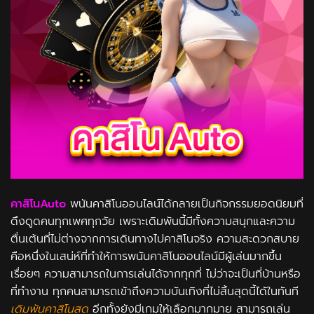
คาสิโนAuto
พนันคาสิโนออนไลน์ได้กลายเป็นกิจกรรมยอดนิยมที่
ดึงดูดคนทุกเพศทุกวัย เพราะเดิมพันนี้มีทั้งความสนุกและความ
ตื่นเต้นที่ไม่ต่างจากการเดินทางไปคาสิโนจริง ความสะดวกสบาย
คือหนึ่งในเสน่ห์ที่ทำให้การพนันคาสิโนออนไลน์มีผู้เล่นมากขึ้น
เรื่อยๆ ความสามารถในการเล่นได้จากทุกที่ ไม่ว่าจะเป็นที่บ้านหรือ
ที่ทำงาน ทุกคนสามารถเข้าถึงความบันเทิงที่ไม่สิ้นสุดนี้ได้ในทันที
เดิมพันคาสิโนสด
อีกทั้งยังมีเกมให้เลือกมากมาย สามารถเล่น