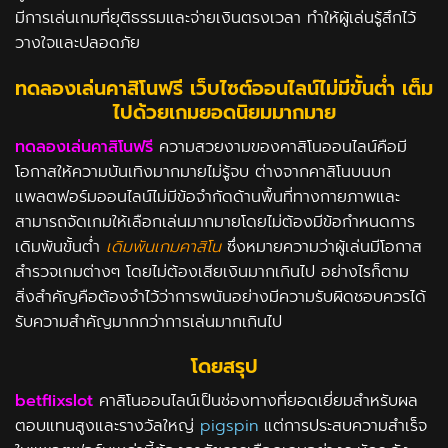
มีการเล่นเกมที่ยุติธรรมและจ่ายเงินตรงเวลา ทำให้ผู้เล่นรู้สึกไว้
วางใจและปลอดภัย
ทดลองเล่นคาสิโนฟรี
เว็บไซต์ออนไลน์ไม่มีขั้นต่ำ เต็ม
ไปด้วยเกมยอดนิยมมากมาย
ทดลองเล่นคาสิโนฟรี
ความสวยงามของคาสิโนออนไลน์คือมี
โอกาสให้ความบันเทิงมากมายไม่รู้จบ ต่างจากคาสิโนบนบก
แพลตฟอร์มออนไลน์ไม่มีข้อจำกัดด้านพื้นที่ทางกายภาพและ
สามารถจัดเกมให้เลือกเล่นมากมายโดยไม่ต้องมีข้อกำหนดการ
เดิมพันขั้นต่ำ
เดิมพันเกมคาสิโน
ซึ่งหมายความว่าผู้เล่นมีโอกาส
สำรวจเกมต่างๆ โดยไม่ต้องเสียเงินมากเกินไป อย่างไรก็ตาม
สิ่งสำคัญคือต้องจำไว้ว่าการพนันอย่างมีความรับผิดชอบควรได้
รับความสำคัญมากกว่าการเล่นมากเกินไป
โดยสรุป
betflixslot
คาสิโนออนไลน์เป็นช่องทางที่ยอดเยี่ยมสำหรับผล
ตอบแทนสูงและรางวัลใหญ่
pigspin
แต่การประสบความสำเร็จ