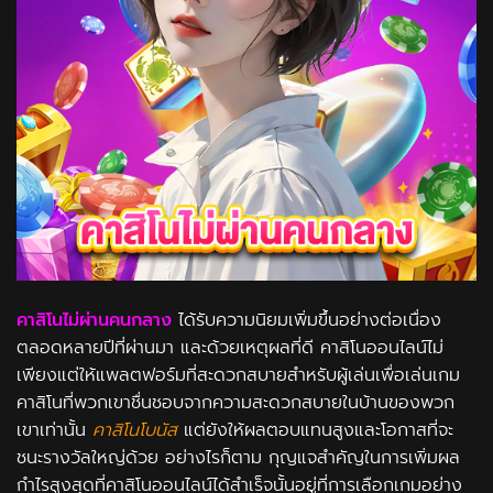
คาสิโนไม่ผ่านคนกลาง
ได้รับความนิยมเพิ่มขึ้นอย่างต่อเนื่อง
ตลอดหลายปีที่ผ่านมา และด้วยเหตุผลที่ดี คาสิโนออนไลน์ไม่
เพียงแต่ให้แพลตฟอร์มที่สะดวกสบายสำหรับผู้เล่นเพื่อเล่นเกม
คาสิโนที่พวกเขาชื่นชอบจากความสะดวกสบายในบ้านของพวก
เขาเท่านั้น
คาสิโนโบนัส
แต่ยังให้ผลตอบแทนสูงและโอกาสที่จะ
ชนะรางวัลใหญ่ด้วย อย่างไรก็ตาม กุญแจสำคัญในการเพิ่มผล
กำไรสูงสุดที่คาสิโนออนไลน์ได้สำเร็จนั้นอยู่ที่การเลือกเกมอย่าง