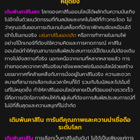
หยุดยั้ง
เดิมพันคาสิโนสด
โลกของคาสิโนออนไลน์ได้ผลักดันความบันเทิง
ไปอีกขั้นด้วยนวัตกรรมที่ทันสมัยและเทคโนโลยีที่ก้าวกระโดด ไม่
ว่าคุณจะชื่นชอบการเดินเกมในสล็อตที่มีกราฟิกคมชัดเหมือนได้
เข้าไปในเกมจริง
เล่นคาสิโนยอดฮิต
หรือการท้าทายในเกมไพ่
อย่างโป๊กเกอร์ที่ต้องใช้ความคิดและการคาดการณ์ คาสิโน
ออนไลน์ทำให้คุณสามารถสัมผัสประสบการณ์นี้ได้แบบไม่ต้องเดิน
ทางไปยังสถานที่จริง นอกเหนือจากเกมที่หลากหลายแล้ว การ
ถ่ายทอดสดจากคาสิโนจริงมายังแพลตฟอร์มออนไลน์ช่วยสร้าง
บรรยากาศที่คล้ายคลึงกับการนั่งอยู่ในคาสิโนจริง ความสะดวก
สบายที่สามารถเลือกเล่นเวลาไหนก็ได้ รวมกับโบนัสและโปรโมชั่
นที่ไม่หยุดยั้ง ทำให้คาสิโนออนไลน์กลายเป็นที่นิยมอย่างรวดเร็ว
นี่คือการเปิดโอกาสใหม่ให้กับผู้เล่นที่ต้องการสัมผัสประสบการณ์ที่
ไม่มีที่สิ้นสุดและความสนุกที่ไม่จำกัด
เดิมพันคาสิโน
การันตีคุณภาพและความน่าเชื่อถือ
ระดับโลก
เดิมพันคาสิโน
การเลือกเว็บคาสิโนอันดับ1 ไม่ได้เป็นเพียงแค่การ