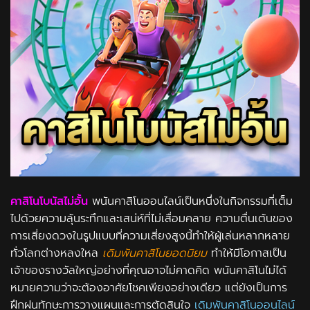
คาสิโนโบนัสไม่อั้น
พนันคาสิโนออนไลน์เป็นหนึ่งในกิจกรรมที่เต็ม
ไปด้วยความลุ้นระทึกและเสน่ห์ที่ไม่เสื่อมคลาย ความตื่นเต้นของ
การเสี่ยงดวงในรูปแบบที่ความเสี่ยงสูงนี้ทำให้ผู้เล่นหลากหลาย
ทั่วโลกต่างหลงใหล
เดิมพันคาสิโนยอดนิยม
ทำให้มีโอกาสเป็น
เจ้าของรางวัลใหญ่อย่างที่คุณอาจไม่คาดคิด พนันคาสิโนไม่ได้
หมายความว่าจะต้องอาศัยโชคเพียงอย่างเดียว แต่ยังเป็นการ
ฝึกฝนทักษะการวางแผนและการตัดสินใจ
เดิมพันคาสิโนออนไลน์