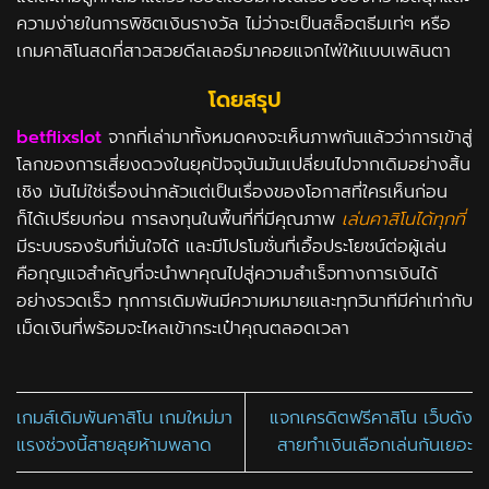
ความง่ายในการพิชิตเงินรางวัล ไม่ว่าจะเป็นสล็อตธีมเท่ๆ หรือ
เกมคาสิโนสดที่สาวสวยดีลเลอร์มาคอยแจกไพ่ให้แบบเพลินตา
โดยสรุป
betflixslot
จากที่เล่ามาทั้งหมดคงจะเห็นภาพกันแล้วว่าการเข้าสู่
โลกของการเสี่ยงดวงในยุคปัจจุบันมันเปลี่ยนไปจากเดิมอย่างสิ้น
เชิง มันไม่ใช่เรื่องน่ากลัวแต่เป็นเรื่องของโอกาสที่ใครเห็นก่อน
ก็ได้เปรียบก่อน การลงทุนในพื้นที่ที่มีคุณภาพ
เล่นคาสิโนได้ทุกที่
มีระบบรองรับที่มั่นใจได้ และมีโปรโมชั่นที่เอื้อประโยชน์ต่อผู้เล่น
คือกุญแจสำคัญที่จะนำพาคุณไปสู่ความสำเร็จทางการเงินได้
อย่างรวดเร็ว ทุกการเดิมพันมีความหมายและทุกวินาทีมีค่าเท่ากับ
เม็ดเงินที่พร้อมจะไหลเข้ากระเป๋าคุณตลอดเวลา
เกมส์เดิมพันคาสิโน เกมใหม่มา
แจกเครดิตฟรีคาสิโน เว็บดัง
แรงช่วงนี้สายลุยห้ามพลาด
สายทำเงินเลือกเล่นกันเยอะ