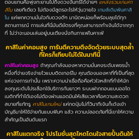
ตอบแทนคือพุ่งทะยานไปถึงดวงจันทร์ได้ง่ายๆ
แหล่งรวมเกมคา
สิโน
เลยทีเดียว ไม่ต้องมีสูตรอะไรให้วุ่นวายใจ
เกมส์เดิมพันคาสิ
โน
แค่พกความมั่นใจกับดวงดีๆ มานิดหน่อยก็พร้อมลุยได้ทุก
สถานการณ์ การเล่นที่นี่มันดีย์ตรงที่คุณสามารถทำเงินได้จากทุก
ที่ ไม่ว่าจะนอนเล่นอยู่บนเตียงนั่งกินกาแฟในคาเฟ่
คาสิโนค่าคอมสูง การันตีความตึงจัดด้วยระบบสุดล้ำ
ที่ใครก็เทียบไม่ได้ในนาทีนี้
คาสิโนค่าคอมสูง
ถ้าคุณกำลังมองหาความมั่นคงระดับเพชรน้ำ
หนึ่งที่จ่ายจริงจ่ายไวแบบติดเทอร์โบ คุณต้องมองหาที่ที่เป็นที่สุด
แห่งวงการเท่านั้น เพราะความน่าเชื่อถือคือหัวใจหลักที่ทำให้นัก
ลงทุนระดับโปรเลือกใช้บริการกันยาวๆ ระบบฝากถอนแบบออโต
เมติกที่ทำได้เองไม่ต้องผ่านแอดมินให้เสียเวลาคือความสะดวก
สบายที่แท้ทรู
คาสิโนเกมใหม่
แค่กดปุ่มไม่กี่วินาทีเงินก็เด้งเข้า
บัญชีมาให้ใช้จ่ายกันแบบฟินๆ แล้ว ความปลอดภัยที่นี่เขาให้ความ
สำคัญเป็นอันดับแรก
คาสิโนแตกจริง โปรโมชั่นสุดโหดโดนใจสายปั้นดินให้