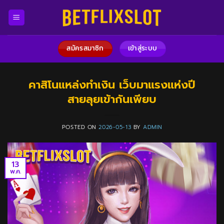
ข้าม
ไป
ยัง
เนื้อหา
สมัครสมาชิก
เข้าสู่ระบบ
คาสิโนแหล่งทำเงิน เว็บมาแรงแห่งปี
สายลุยเข้ากันเพียบ
POSTED ON
2026-05-13
BY
ADMIN
13
พ.ค.