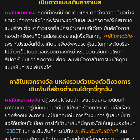
เป็นดาวแบบเต็มคาราเบล
คาสิโนแตกจริง
สิ่งที่ทำให้ที่นี่โดดเด่นและแตกต่างจากที่อื่นอย่าง
ชัดเจนคือความใจป๋าที่พร้อมจะแจกโบนัสและเครดิตฟรีให้สมาชิก
แบบรัวๆ ตั้งแต่ก้าวแรกที่สมัครเข้ามาเลยทีเดียว มันคือโอกาส
ทองสำหรับคนที่มีทุนน้อยแต่อยากสู้เพื่อฝันใหญ่
คาสิโนmobile
เพราะโปรโมชั่นที่นี่เขาคิดมาเพื่อซัพพอร์ตผู้เล่นในทุกระดับจริงๆ
ไม่ว่าจะเป็นโบนัสต้อนรับสมาชิกใหม่ หรือยอดเสียที่คืนให้ทุก
สัปดาห์ มันช่วยลดความเสี่ยงและเพิ่มโอกาสในการชนะให้คุณ
แบบเห็นๆ ยิ่งเล่นยิ่งได้
คาสิโนแจกรางวัล แหล่งรวมตัวของตัวตึงวงการ
เดิมพันที่สร้างตำนานได้ทุกวี่ทุกวัน
คาสิโนแจกรางวัล
ปฏิเสธไม่ได้เลยว่ากระแสของความนิยมที่
ถาโถมเข้ามาสู่ที่นี่มันมีที่มาที่ไป ไม่ใช่แค่เรื่องดวงแต่มันคือเรื่อง
ของสังคมและการแบ่งปันเทคนิคในการทำเงินที่วัยรุ่นสมัยนี้เขา
แชร์กันว่อนโซเชียล การได้เข้ามาเล่นที่นี่คุณจะได้เห็นมุมมองใหม่ๆ
123BET
ในการเดิมพันที่คาดไม่ถึง
คาสิโนเดิมพันได้ทันที
เกม
แต่ละเกมถูกคัดมาแล้วว่ายอดเยี่ยมทั้งในเรื่องของความสนุกและ