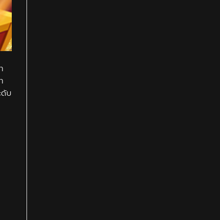
้า
า
ะดับ