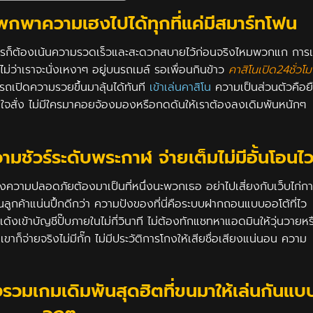
กพาความเฮงไปได้ทุกที่แค่มีสมาร์ทโฟน
อะไรก็ต้องเน้นความรวดเร็วและสะดวกสบายไว้ก่อนจริงไหมพวกแก การเ
 ไม่ว่าเราจะนั่งเหงาๆ อยู่บนรถเมล์ รอเพื่อนกินข้าว
คาสิโนเปิด24ชั่วโ
ถเปิดความรวยขึ้นมาลุ้นได้ทันที
เข้าเล่นคาสิโน
ความเป็นส่วนตัวคือย
้ตามใจสั่ง ไม่มีใครมาคอยจ้องมองหรือกดดันให้เราต้องลงเดิมพันหนักๆ
มชัวร์ระดับพระกาฬ จ่ายเต็มไม่มีอั้นโอนไ
ื่องความปลอดภัยต้องมาเป็นที่หนึ่งนะพวกเธอ อย่าไปเสี่ยงกับเว็บไก่กา
ฐานลูกค้าแน่นปึ้กดีกว่า ความปังของที่นี่คือระบบฝากถอนแบบออโต้ที่ไว
นเด้งเข้าบัญชีปั๊บภายในไม่กี่วินาที ไม่ต้องทักแชทหาแอดมินให้วุ่นวายหร
เขาก็จ่ายจริงไม่มีกั๊ก ไม่มีประวัติการโกงให้เสียชื่อเสียงแน่นอน ความ
รวมเกมเดิมพันสุดฮิตที่ขนมาให้เล่นกันแบ