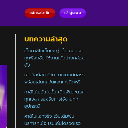
สมัครสมาชิก
เข้าสู่ระบบ
บทความล่าสุด
เว็บคาสิโนเว็บใหญ่ เว็บเกมครบ
ทุกฟังก์ชัน ใช้งานได้อย่างคล่อง
ตัว
เกมมือถือคาสิโน เกมเด่นคัดสรร
พร้อมเล่นทุกวันแจกเครดิตฟรี
คาสิโนโบนัสไม่อั้น เดิมพันสะดวก
ทุกเวลา รองรับการใช้งานทุก
อุปกรณ์
คาสิโนแจกจริง เว็บเดิมพัน
บริการทันใจ เริ่มเล่นได้รวดเร็ว