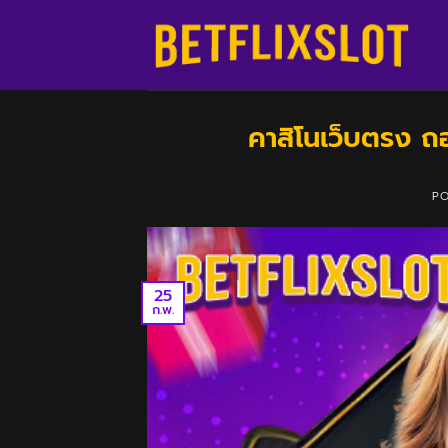
ข้าม
ไป
ยัง
เนื้อหา
คาสิโนเว็บตรง ถ
P
25
ก.พ.