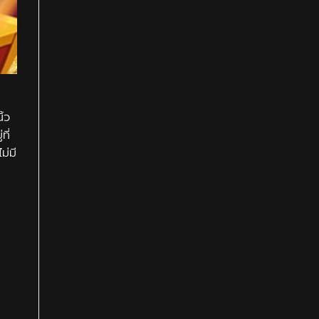
้ว
ที่
ม่มี