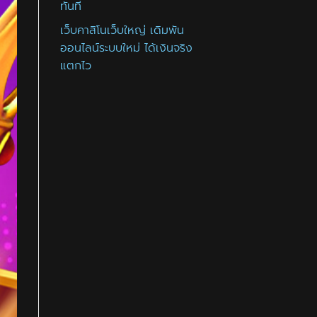
ทันที
เว็บคาสิโนเว็บใหญ่ เดิมพัน
ออนไลน์ระบบใหม่ ได้เงินจริง
แตกไว