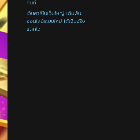
ทันที
เว็บคาสิโนเว็บใหญ่ เดิมพัน
ออนไลน์ระบบใหม่ ได้เงินจริง
แตกไว