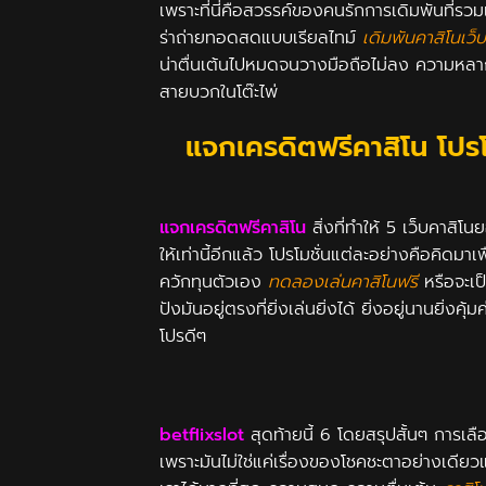
เพราะที่นี่คือสวรรค์ของคนรักการเดิมพันที่รวม
ร่าถ่ายทอดสดแบบเรียลไทม์
เดิมพันคาสิโนเว็
น่าตื่นเต้นไปหมดจนวางมือถือไม่ลง ความหลากหลา
สายบวกในโต๊ะไพ่
แจกเครดิตฟรีคาสิโน
โปรโ
แจกเครดิตฟรีคาสิโน
สิ่งที่ทำให้ 5 เว็บคาสิโ
ให้เท่านี้อีกแล้ว โปรโมชั่นแต่ละอย่างคือคิดม
ควักทุนตัวเอง
ทดลองเล่นคาสิโนฟรี
หรือจะเป
ปังมันอยู่ตรงที่ยิ่งเล่นยิ่งได้ ยิ่งอยู่นานยิ
โปรดีๆ
betflixslot
สุดท้ายนี้ 6 โดยสรุปสั้นๆ การเลื
เพราะมันไม่ใช่แค่เรื่องของโชคชะตาอย่างเดียวแ