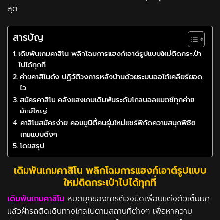
สุด
สารบัญ
เดิมพันเกมคาสิโน พลิกโฉมการแฮงก์เอาต์รูปแบบใหม่ติดกระเป๋า
ไปได้ทุกที่
ค่ายคาสิโนดัง ปฏิวัติวงการหลังบ้านด้วยระบบออโต้เคลียร์ยอด
ไว
สมัครคาสิโน คลังแสงเกมเดิมพันระดับโกลบอลแมตช์ทุกค่าย
ยักษ์ใหญ่
คาสิโนสมัครง่าย คอมมูนิตี้คนรุ่นใหม่แชร์พิกัดความสนุกพิชิต
เกมแบบตึงๆ
โดยสรุป
เดิมพันเกมคาสิโน พลิกโฉมการแฮงก์เอาต์รูปแบบ
ใหม่ติดกระเป๋าไปได้ทุกที่
เดิมพันเกมคาสิโน
หมดยุคของการต้องนัดเพื่อนแต่งตัวเต็มยศ
แล้วฝ่ารถติดเดินทางไกลไปตามสถานที่ต่างๆ เพื่อหาความ