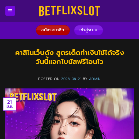
ข้าม
ไป
ยัง
เนื้อหา
สมัครสมาชิก
เข้าสู่ระบบ
คาสิโนเว็บดัง สูตรเด็ดทำเงินใช้ได้จริง
วันนี้แจกโบนัสฟรีโอนไว
POSTED ON
2026-06-21
BY
ADMIN
21
มิ.ย.