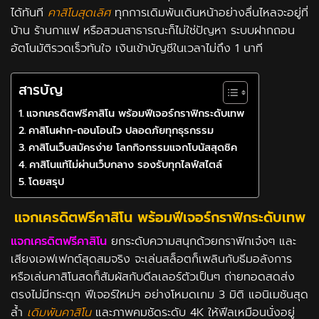
ได้ทันที
คาสิโนสุดเลิศ
ทุกการเดิมพันเดินหน้าอย่างลื่นไหลจะอยู่ที่
บ้าน ร้านกาแฟ หรือสวนสาธารณะก็ไม่ใช่ปัญหา ระบบฝากถอน
อัตโนมัติรวดเร็วทันใจ เงินเข้าบัญชีในเวลาไม่ถึง 1 นาที
สารบัญ
แจกเครดิตฟรีคาสิโน พร้อมฟีเจอร์กราฟิกระดับเทพ
คาสิโนฝาก-ถอนโอนไว ปลอดภัยทุกธุรกรรม
คาสิโนเว็บสมัครง่าย โลกกิจกรรมแจกโบนัสสุดชิค
คาสิโนแท้ไม่ผ่านเว็บกลาง รองรับทุกไลฟ์สไตล์
โดยสรุป
แจกเครดิตฟรีคาสิโน
พร้อมฟีเจอร์กราฟิกระดับเทพ
แจกเครดิตฟรีคาสิโน
ยกระดับความสนุกด้วยกราฟิกเจ๋งๆ และ
เสียงเอฟเฟกต์สุดสมจริง จะเล่นสล็อตก็เพลินกับธีมอลังการ
หรือเล่นคาสิโนสดก็สัมผัสกับดีลเลอร์ตัวเป็นๆ ถ่ายทอดสดส่ง
ตรงไม่มีกระตุก ฟีเจอร์ใหม่ๆ อย่างโหมดเกม 3 มิติ แอนิเมชันสุด
ล้ำ
เดิมพันคาสิโน
และภาพคมชัดระดับ 4K ให้ฟีลเหมือนนั่งอยู่