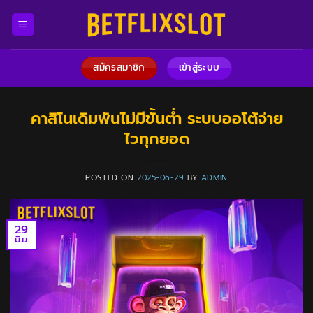
ข้าม
ไป
ยัง
เนื้อหา
สมัครสมาชิก
เข้าสู่ระบบ
คาสิโนเดิมพันไม่มีขั้นต่ำ ระบบออโต้จ่าย
ไวทุกยอด
POSTED ON
2025-06-29
BY
ADMIN
29
มิ.ย.