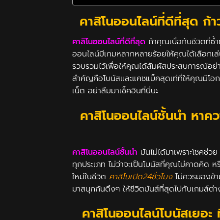
คาสิโนออนไลน์ที่ดีที่สุด
ก้า
คาสิโนออนไลน์ที่ดีที่สุด
ถ้าคุณเบื่อกับชีวิตท
ออนไลน์มีเกมหลากหลายร้อยให้คุณได้เลือกเล่นไ
รวบรวมไว้เพื่อให้คุณได้สัมผัสประสบการณ์อย่า
สำคัญคือโบนัสและแคชแบ็คสุดเท่ที่ให้คุณมีโอก
เน็ต อย่าลืมมาเช็คอินที่นี่นะ
คาสิโนออนไลน์ชั้นนำ
หาควา
คาสิโนออนไลน์ชั้นนำ
มันไม่ได้มาเพราะโชคช่ว
ทุกประเภท ไม่ว่าจะเป็นโบนัสที่คุณไม่คาดคิด 
ใหม่ในชีวิต
คาสิโนเปิด24ชั่วโมง
ไม่ควรมองข้าม
มาสนุกกันดึงๆ ให้ชีวิตมันส์ที่สุดไปกับเกมส์ต่
คาสิโนออนไลน์โบนัสเยอะ
ท