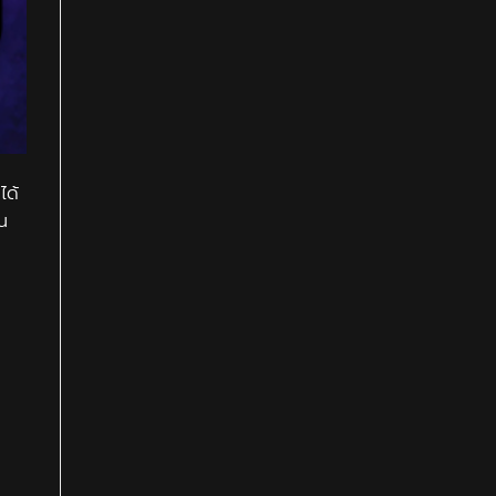
ได้
ยน