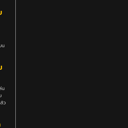
บ
นบน
ม
ล่น
ย
แล้ว
ด