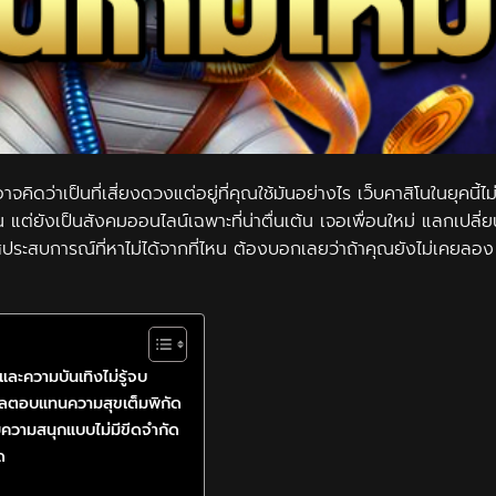
ิดว่าเป็นที่เสี่ยงดวงแต่อยู่ที่คุณใช้มันอย่างไร เว็บคาสิโนในยุคนี้ไม่
แต่ยังเป็นสังคมออนไลน์เฉพาะที่น่าตื่นเต้น เจอเพื่อนใหม่ แลกเปลี่
สประสบการณ์ที่หาไม่ได้จากที่ไหน ต้องบอกเลยว่าถ้าคุณยังไม่เคยลอง
และความบันเทิงไม่รู้จบ
้ผลตอบแทนความสุขเต็มพิกัด
ยความสนุกแบบไม่มีขีดจำกัด
ด