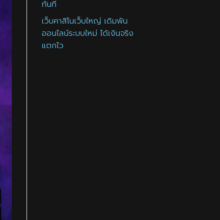
ทันที
เว็บคาสิโนเว็บใหญ่ เดิมพัน
ออนไลน์ระบบใหม่ ได้เงินจริง
แตกไว