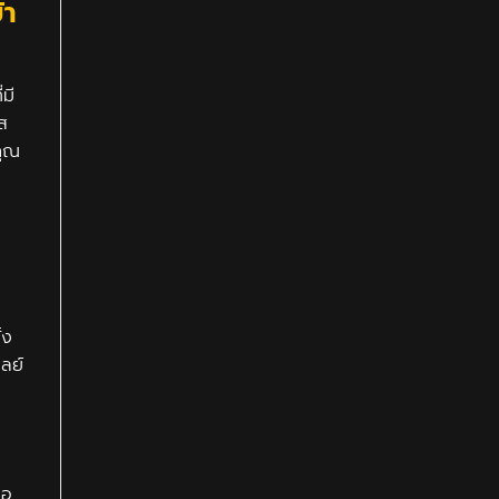
้า
มี
ส
คุณ
้ง
ลย์
ือ