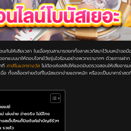
บ่อนกันให้เสียเวลา ในเมื่อคุณสามารถยกทั้งลาสเวกัสมาไว้บนหน้าจอมื
ถูกออกแบบมาให้ตอบโจทย์วัยรุ่นใจร้อนอย่างพวกเรามากๆ ด้วยการฝาก
นาที
คาสิโนแจกรางวัล
ไม่ต้องส่งสลิปให้แอดมินตรวจสอบให้เสียอารม
เบื่อ ทั้งสล็อตค่ายดังที่โบนัสแตกง่ายแตกหนัก หรือจะเป็นบาคาร่าสดที
ายเปย์
ม่ เล่นง่าย จ่ายจริง ไม่มีโกง
งสเต็ปไหนก็ปังตังค์เข้าบัญชีรัวๆ
าน รวยไว