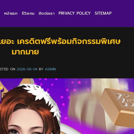
หน้าแรก
รีวิวเกม
ติดต่อเรา
PRIVACY POLICY
SITEMAP
สเยอะ เครดิตฟรีพร้อมกิจกรรมพิเศษ
มากมาย
STED ON
2026-06-04
BY
ADMIN