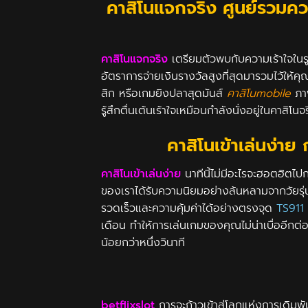
คาสิโนแจกจริง
ศูนย์รวมควา
คาสิโนแจกจริง
เตรียมตัวพบกับความเร้าใจในรู
อัตราการจ่ายเงินรางวัลสูงที่สุดมารวมไว้ให้
สิก หรือเกมยิงปลาสุดมันส์
คาสิโนmobile
ภา
รู้สึกตื่นเต้นเร้าใจเหมือนกำลังนั่งอยู่ในคา
คาสิโนเข้าเล่นง่าย
ก
คาสิโนเข้าเล่นง่าย
นาทีนี้ไม่มีอะไรจะฮอตฮิตไ
ของเราได้รับความนิยมอย่างล้นหลามจากวัยร
รวดเร็วและความคุ้มค่าได้อย่างตรงจุด
TS911
เดือน ทำให้การเล่นเกมของคุณไม่น่าเบื่ออีกต่
น้อยกว่าหนึ่งวินาที
betflixslot
การจะก้าวเข้าสู่โลกแห่งการเดิมพ