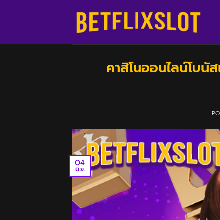
ข้าม
ไป
ยัง
เนื้อหา
คาสิโนออนไลน์โบนั
PO
04
มิ.ย.