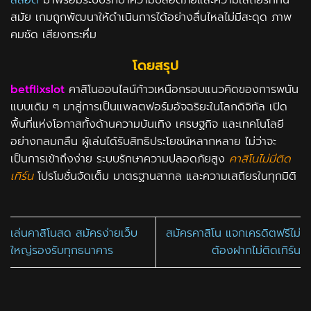
สมัย เกมถูกพัฒนาให้ดำเนินการได้อย่างลื่นไหลไม่มีสะดุด ภาพ
คมชัด เสียงกระหึ่ม
โดยสรุป
betflixslot
คาสิโนออนไลน์ก้าวเหนือกรอบแนวคิดของการพนัน
แบบเดิม ๆ มาสู่การเป็นแพลตฟอร์มอัจฉริยะในโลกดิจิทัล เปิด
พื้นที่แห่งโอกาสทั้งด้านความบันเทิง เศรษฐกิจ และเทคโนโลยี
อย่างกลมกลืน ผู้เล่นได้รับสิทธิประโยชน์หลากหลาย ไม่ว่าจะ
เป็นการเข้าถึงง่าย ระบบรักษาความปลอดภัยสูง
คาสิโนไม่มีติด
เทิร์น
โปรโมชั่นจัดเต็ม มาตรฐานสากล และความเสถียรในทุกมิติ
เล่นคาสิโนสด สมัครง่ายเว็บ
สมัครคาสิโน แจกเครดิตฟรีไม่
ใหญ่รองรับทุกธนาคาร
ต้องฝากไม่ติดเทิร์น