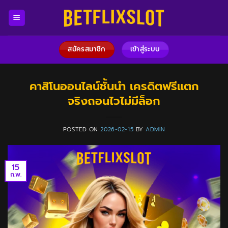
ข้าม
ไป
ยัง
เนื้อหา
สมัครสมาชิก
เข้าสู่ระบบ
คาสิโนออนไลน์ชั้นนำ เครดิตฟรีแตก
จริงถอนไวไม่มีล็อก
POSTED ON
2026-02-15
BY
ADMIN
15
ก.พ.