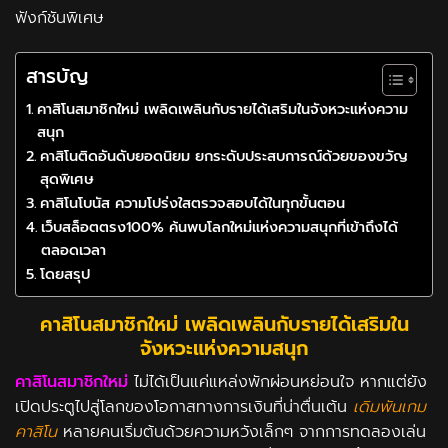
ฟังก์ชันพิเศษ
สารบัญ
คาสิโนสมาชิกใหม่ เพลิดเพลินกับรายได้เสริมในจังหวะแห่งความ
สนุก
คาสิโนติดอันดับยอดนิยม ยกระดับประสบการณ์ด้วยของขวัญ
สุดพิเศษ
คาสิโนโบนัส ความโปร่งใสตรวจสอบได้ในทุกขั้นตอน
เว็บสล็อตตรง100% ค้นพบโลกใหม่แห่งความสนุกที่เข้าถึงได้
ตลอดเวลา
โดยสรุป
คาสิโนสมาชิกใหม่
เพลิดเพลินกับรายได้เสริมใน
จังหวะแห่งความสนุก
คาสิโนสมาชิกใหม่
ไม่ได้เป็นแค่แหล่งพักผ่อนหย่อนใจ หากแต่ยัง
เปิดประตูไปสู่โลกของโอกาสทางการเงินที่น่าตื่นเต้น
เดิมพันเกม
คาสิโน
หลายคนเริ่มต้นด้วยความหวังเล็กๆ จากการทดลองเล่น