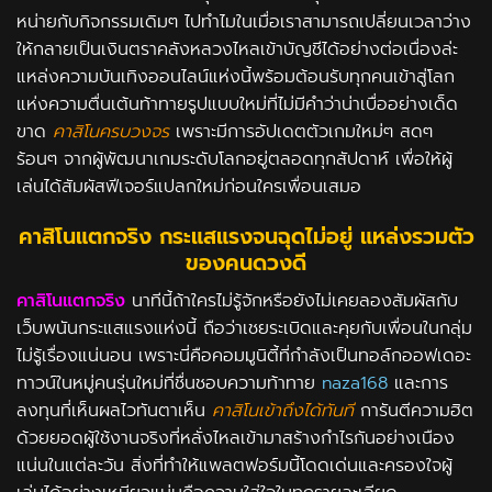
หน่ายกับกิจกรรมเดิมๆ ไปทำไมในเมื่อเราสามารถเปลี่ยนเวลาว่าง
ให้กลายเป็นเงินตราคลังหลวงไหลเข้าบัญชีได้อย่างต่อเนื่องล่ะ
แหล่งความบันเทิงออนไลน์แห่งนี้พร้อมต้อนรับทุกคนเข้าสู่โลก
แห่งความตื่นเต้นท้าทายรูปแบบใหม่ที่ไม่มีคำว่าน่าเบื่ออย่างเด็ด
ขาด
คาสิโนครบวงจร
เพราะมีการอัปเดตตัวเกมใหม่ๆ สดๆ
ร้อนๆ จากผู้พัฒนาเกมระดับโลกอยู่ตลอดทุกสัปดาห์ เพื่อให้ผู้
เล่นได้สัมผัสฟีเจอร์แปลกใหม่ก่อนใครเพื่อนเสมอ
คาสิโนแตกจริง
กระแสแรงจนฉุดไม่อยู่ แหล่งรวมตัว
ของคนดวงดี
คาสิโนแตกจริง
นาทีนี้ถ้าใครไม่รู้จักหรือยังไม่เคยลองสัมผัสกับ
เว็บพนันกระแสแรงแห่งนี้ ถือว่าเชยระเบิดและคุยกับเพื่อนในกลุ่ม
ไม่รู้เรื่องแน่นอน เพราะนี่คือคอมมูนิตี้ที่กำลังเป็นทอล์กออฟเดอะ
ทาวน์ในหมู่คนรุ่นใหม่ที่ชื่นชอบความท้าทาย
naza168
และการ
ลงทุนที่เห็นผลไวทันตาเห็น
คาสิโนเข้าถึงได้ทันที
การันตีความฮิต
ด้วยยอดผู้ใช้งานจริงที่หลั่งไหลเข้ามาสร้างกำไรกันอย่างเนือง
แน่นในแต่ละวัน สิ่งที่ทำให้แพลตฟอร์มนี้โดดเด่นและครองใจผู้