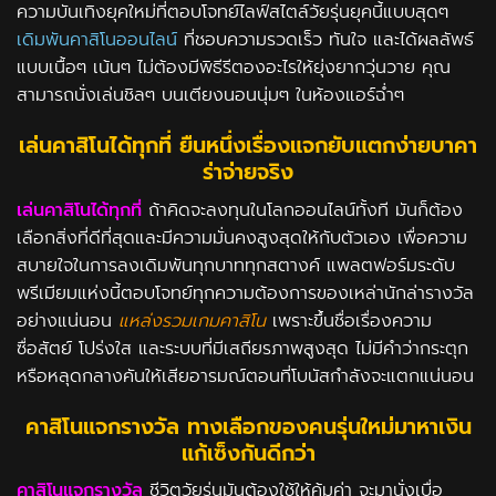
ความบันเทิงยุคใหม่ที่ตอบโจทย์ไลฟ์สไตล์วัยรุ่นยุคนี้แบบสุดๆ
เดิมพันคาสิโนออนไลน์
ที่ชอบความรวดเร็ว ทันใจ และได้ผลลัพธ์
แบบเนื้อๆ เน้นๆ ไม่ต้องมีพิธีรีตองอะไรให้ยุ่งยากวุ่นวาย คุณ
สามารถนั่งเล่นชิลๆ บนเตียงนอนนุ่มๆ ในห้องแอร์ฉ่ำๆ
เล่นคาสิโนได้ทุกที่
ยืนหนึ่งเรื่องแจกยับแตกง่ายบาคา
ร่าจ่ายจริง
เล่นคาสิโนได้ทุกที่
ถ้าคิดจะลงทุนในโลกออนไลน์ทั้งที มันก็ต้อง
เลือกสิ่งที่ดีที่สุดและมีความมั่นคงสูงสุดให้กับตัวเอง เพื่อความ
สบายใจในการลงเดิมพันทุกบาททุกสตางค์ แพลตฟอร์มระดับ
พรีเมียมแห่งนี้ตอบโจทย์ทุกความต้องการของเหล่านักล่ารางวัล
อย่างแน่นอน
แหล่งรวมเกมคาสิโน
เพราะขึ้นชื่อเรื่องความ
ซื่อสัตย์ โปร่งใส และระบบที่มีเสถียรภาพสูงสุด ไม่มีคำว่ากระตุก
หรือหลุดกลางคันให้เสียอารมณ์ตอนที่โบนัสกำลังจะแตกแน่นอน
คาสิโนแจกรางวัล
ทางเลือกของคนรุ่นใหม่มาหาเงิน
แก้เซ็งกันดีกว่า
คาสิโนแจกรางวัล
ชีวิตวัยรุ่นมันต้องใช้ให้คุ้มค่า จะมานั่งเบื่อ