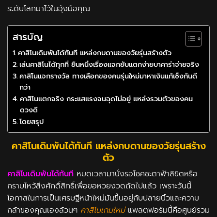
ระดับโลกมาไว้ในอุ้งมือคุณ
สารบัญ
คาสิโนเดิมพันได้ทันที แหล่งกบดานของวัยรุ่นสร้างตัว
เล่นคาสิโนได้ทุกที่ ยืนหนึ่งเรื่องแจกยับแตกง่ายบาคาร่าจ่ายจริง
คาสิโนแจกรางวัล ทางเลือกของคนรุ่นใหม่มาหาเงินแก้เซ็งกันดี
กว่า
คาสิโนแตกจริง กระแสแรงจนฉุดไม่อยู่ แหล่งรวมตัวของคน
ดวงดี
โดยสรุป
คาสิโนเดิมพันได้ทันที
แหล่งกบดานของวัยรุ่นสร้าง
ตัว
คาสิโนเดิมพันได้ทันที
หมดเวลามานั่งรอโชคชะตาฟ้าลิขิตหรือ
กราบไหว้สิ่งศักดิ์สิทธิ์เพื่อขอหวยงวดถัดไปแล้ว เพราะวันนี้
โอกาสในการเป็นเศรษฐีหน้าใหม่มันขึ้นอยู่กับปลายนิ้วและความ
กล้าของคุณเองล้วนๆ
คาสิโนเกมใหม่
แพลตฟอร์มนี้คือศูนย์รวม