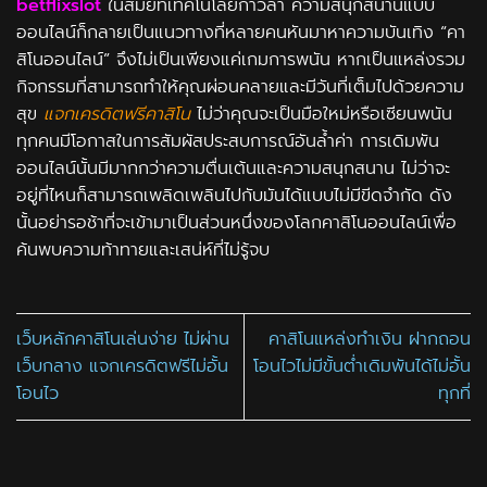
betflixslot
ในสมัยที่เทคโนโลยีก้าวล้ำ ความสนุกสนานแบบ
ออนไลน์ก็กลายเป็นแนวทางที่หลายคนหันมาหาความบันเทิง “คา
สิโนออนไลน์” จึงไม่เป็นเพียงแค่เกมการพนัน หากเป็นแหล่งรวม
กิจกรรมที่สามารถทำให้คุณผ่อนคลายและมีวันที่เต็มไปด้วยความ
สุข
แจกเครดิตฟรีคาสิโน
ไม่ว่าคุณจะเป็นมือใหม่หรือเซียนพนัน
ทุกคนมีโอกาสในการสัมผัสประสบการณ์อันล้ำค่า การเดิมพัน
ออนไลน์นั้นมีมากกว่าความตื่นเต้นและความสนุกสนาน ไม่ว่าจะ
อยู่ที่ไหนก็สามารถเพลิดเพลินไปกับมันได้แบบไม่มีขีดจำกัด ดัง
นั้นอย่ารอช้าที่จะเข้ามาเป็นส่วนหนึ่งของโลกคาสิโนออนไลน์เพื่อ
ค้นพบความท้าทายและเสน่ห์ที่ไม่รู้จบ
เว็บหลักคาสิโนเล่นง่าย ไม่ผ่าน
คาสิโนแหล่งทำเงิน ฝากถอน
เว็บกลาง แจกเครดิตฟรีไม่อั้น
โอนไวไม่มีขั้นต่ำเดิมพันได้ไม่อั้น
โอนไว
ทุกที่