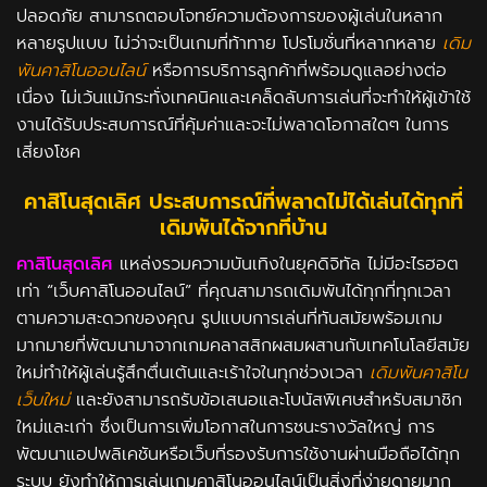
ปลอดภัย สามารถตอบโจทย์ความต้องการของผู้เล่นในหลาก
หลายรูปแบบ ไม่ว่าจะเป็นเกมที่ท้าทาย โปรโมชั่นที่หลากหลาย
เดิม
พันคาสิโนออนไลน์
หรือการบริการลูกค้าที่พร้อมดูแลอย่างต่อ
เนื่อง ไม่เว้นแม้กระทั่งเทคนิคและเคล็ดลับการเล่นที่จะทำให้ผู้เข้าใช้
งานได้รับประสบการณ์ที่คุ้มค่าและจะไม่พลาดโอกาสใดๆ ในการ
เสี่ยงโชค
คาสิโนสุดเลิศ
ประสบการณ์ที่พลาดไม่ได้เล่นได้ทุกที่
เดิมพันได้จากที่บ้าน
คาสิโนสุดเลิศ
แหล่งรวมความบันเทิงในยุคดิจิทัล ไม่มีอะไรฮอต
เท่า “เว็บคาสิโนออนไลน์” ที่คุณสามารถเดิมพันได้ทุกที่ทุกเวลา
ตามความสะดวกของคุณ รูปแบบการเล่นที่ทันสมัยพร้อมเกม
มากมายที่พัฒนามาจากเกมคลาสสิกผสมผสานกับเทคโนโลยีสมัย
ใหม่ทำให้ผู้เล่นรู้สึกตื่นเต้นและเร้าใจในทุกช่วงเวลา
เดิมพันคาสิโน
เว็บใหม่
และยังสามารถรับข้อเสนอและโบนัสพิเศษสำหรับสมาชิก
ใหม่และเก่า ซึ่งเป็นการเพิ่มโอกาสในการชนะรางวัลใหญ่ การ
พัฒนาแอปพลิเคชันหรือเว็บที่รองรับการใช้งานผ่านมือถือได้ทุก
ระบบ ยังทำให้การเล่นเกมคาสิโนออนไลน์เป็นสิ่งที่ง่ายดายมาก