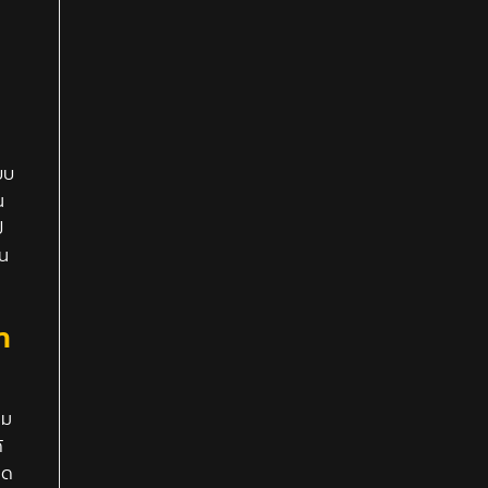
บบ
น
ป
ใน
า
ีม
้
มด