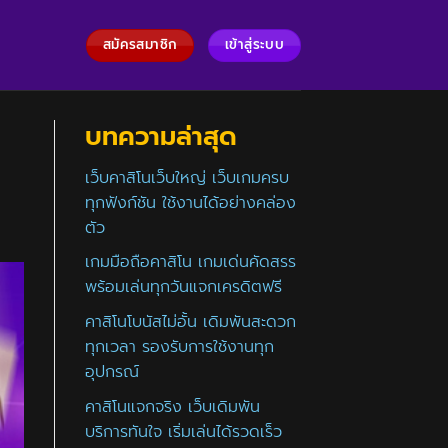
สมัครสมาชิก
เข้าสู่ระบบ
บทความล่าสุด
เว็บคาสิโนเว็บใหญ่ เว็บเกมครบ
ทุกฟังก์ชัน ใช้งานได้อย่างคล่อง
ตัว
เกมมือถือคาสิโน เกมเด่นคัดสรร
พร้อมเล่นทุกวันแจกเครดิตฟรี
คาสิโนโบนัสไม่อั้น เดิมพันสะดวก
ทุกเวลา รองรับการใช้งานทุก
อุปกรณ์
คาสิโนแจกจริง เว็บเดิมพัน
บริการทันใจ เริ่มเล่นได้รวดเร็ว