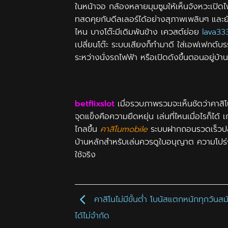
ในหน้าจอ กล้องหลายมุมซูมให้เห็นจังหวะเปิดไ
ทสดคุยกับดีลเลอร์ได้อย่างสุภาพเพลินๆ และยั
ไหน บางโต๊ะมีเดิมพันข้าง เควสต์ย่อย
lava33
เปลี่ยนโต๊ะ ระบบเสียงก็ทำมาดี ใส่เอฟเฟกต์บร
ระหว่างนั่งรถไฟฟ้า หรือเปิดดังขึ้นตอนอยู่บ้าน
betflixslot
เมื่อรวบภาพรวมจะเห็นชัดว่าคาสิ
จุดแข็งคือความยืดหยุ่น เล่นที่ไหนเมื่อไรก็ได้ 
ไกลขึ้น
คาสิโนmobile
ระบบฝากถอนรวดเร็วปลอด
บ้านหลักสำหรับเล่นควรดูใบอนุญาต ความโปร่งใ
ใช้จริง
คาสิโนไม่มีขั้นต่ำ โบนัสแตกหนักทุกวันสม
ได้ไม่จำกัด