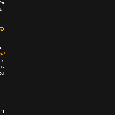
ไทย
วน
ใจ
ชา
ลน์
าม
การ
ะจน
ไว้