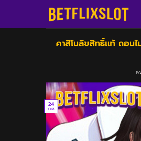
ข้าม
ไป
ยัง
เนื้อหา
คาสิโนลิขสิทธิ์แท้ ถอนไ
PO
24
ก.ย.