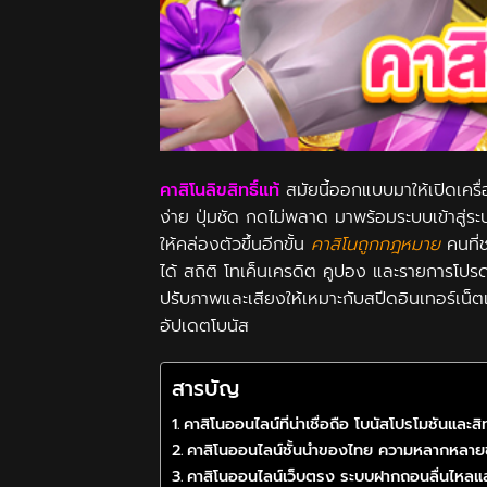
คาสิโนลิขสิทธิ์แท้
สมัยนี้ออกแบบมาให้เปิดเครื่อ
ง่าย ปุ่มชัด กดไม่พลาด มาพร้อมระบบเข้าสู่ร
ให้คล่องตัวขึ้นอีกขั้น
คาสิโนถูกกฎหมาย
คนที่
ได้ สถิติ โทเค็นเครดิต คูปอง และรายการโปรดถ
ปรับภาพและเสียงให้เหมาะกับสปีดอินเทอร์เน็
อัปเดตโบนัส
สารบัญ
คาสิโนออนไลน์ที่น่าเชื่อถือ โบนัสโปรโมชันและสิท
คาสิโนออนไลน์ชั้นนำของไทย ความหลากหลายข
คาสิโนออนไลน์เว็บตรง ระบบฝากถอนลื่นไหลแล